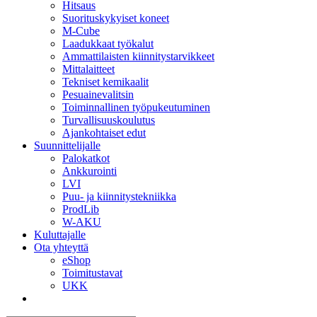
Hitsaus
Suorituskykyiset koneet
M-Cube
Laadukkaat työkalut
Ammattilaisten kiinnitystarvikkeet
Mittalaitteet
Tekniset kemikaalit
Pesuainevalitsin
Toiminnallinen työpukeutuminen
Turvallisuuskoulutus
Ajankohtaiset edut
Suunnittelijalle
Palokatkot
Ankkurointi
LVI
Puu- ja kiinnitystekniikka
ProdLib
W-AKU
Kuluttajalle
Ota yhteyttä
eShop
Toimitustavat
UKK