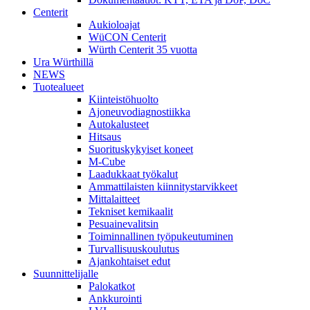
Centerit
Aukioloajat
WüCON Centerit
Würth Centerit 35 vuotta
Ura Würthillä
NEWS
Tuotealueet
Kiinteistöhuolto
Ajoneuvodiagnostiikka
Autokalusteet
Hitsaus
Suorituskykyiset koneet
M-Cube
Laadukkaat työkalut
Ammattilaisten kiinnitystarvikkeet
Mittalaitteet
Tekniset kemikaalit
Pesuainevalitsin
Toiminnallinen työpukeutuminen
Turvallisuuskoulutus
Ajankohtaiset edut
Suunnittelijalle
Palokatkot
Ankkurointi