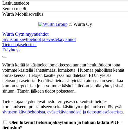
Laskutustiedot
Seuraa meitä
Würth Mobiilisovellus
© Würth Oy
Würth Oy:n myyntiehdot
Sivuston käyttöehdot ja evästekäytännöt
Tietosuojaselosteet
Etäyhteys
Würth kerää ja käsittelee lomakkeessa annetut henkilötiedot jotta
voimme käsitellä lähettämääsi lomaketta. Huomaa pakolliset kentät
lomakkeessa. Tietojen käsittelyssä noudatetaan EU:n yleistä
tietosuoja-asetusta. Kerättyä tietoa säilytetään ainoastaan sen aikaa
kun on tarpeellista jotta voimme käsitellä tiedon ja olla yhteyksissä
sinuun. Tämän jälkeen tiedot poistetaan.
Tietosuojaa täydentävät tiedot erityisesti oikeutesti tietojesi
korjaamiseen, poistamiseen sekä käsittelyn rajoittamiseen löytyvät
sivuston käyttöehdoista, evästekäytännöistä ja tietosuojaselosteista
.
Olen lukenut tietosuojakäytännön ja haluan ladata PDF-
tiedoston*