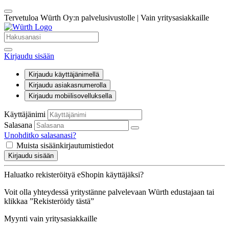
Tervetuloa Würth Oy:n palvelusivustolle | Vain yritysasiakkaille
Kirjaudu sisään
Kirjaudu käyttäjänimellä
Kirjaudu asiakasnumerolla
Kirjaudu mobiilisovelluksella
Käyttäjänimi
Salasana
Unohditko salasanasi?
Muista sisäänkirjautumistiedot
Kirjaudu sisään
Haluatko rekisteröityä eShopin käyttäjäksi?
Voit olla yhteydessä yritystänne palvelevaan Würth edustajaan tai
klikkaa ”Rekisteröidy tästä”
Myynti vain yritysasiakkaille