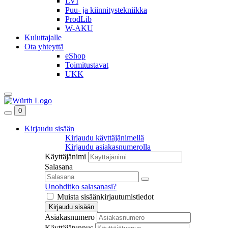
LVI
Puu- ja kiinnitystekniikka
ProdLib
W-AKU
Kuluttajalle
Ota yhteyttä
eShop
Toimitustavat
UKK
0
Kirjaudu sisään
Kirjaudu käyttäjänimellä
Kirjaudu asiakasnumerolla
Käyttäjänimi
Salasana
Unohditko salasanasi?
Muista sisäänkirjautumistiedot
Kirjaudu sisään
Asiakasnumero
Käyttäjätunnus