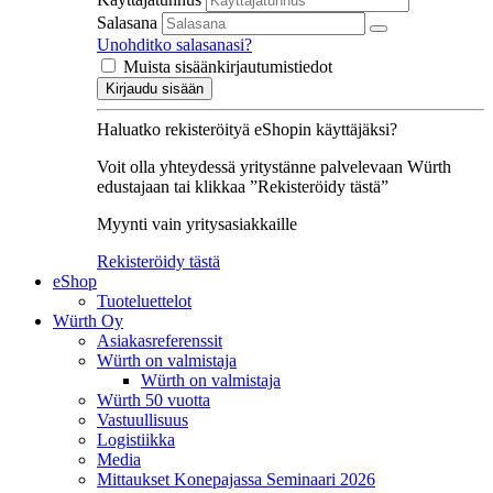
Salasana
Unohditko salasanasi?
Muista sisäänkirjautumistiedot
Kirjaudu sisään
Haluatko rekisteröityä eShopin käyttäjäksi?
Voit olla yhteydessä yritystänne palvelevaan Würth
edustajaan tai klikkaa ”Rekisteröidy tästä”
Myynti vain yritysasiakkaille
Rekisteröidy tästä
eShop
Tuoteluettelot
Würth Oy
Asiakasreferenssit
Würth on valmistaja
Würth on valmistaja
Würth 50 vuotta
Vastuullisuus
Logistiikka
Media
Mittaukset Konepajassa Seminaari 2026