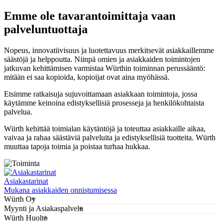
Emme ole tavarantoimittaja vaan
palveluntuottaja
Nopeus, innovatiivisuus ja luotettavuus merkitsevät asiakkaillemme
säästöjä ja helppoutta. Niinpä omien ja asiakkaiden toimintojen
jatkuvan kehittämisen varmistaa Würthin toiminnan perussääntö:
mitään ei saa kopioida, kopioijat ovat aina myöhässä.
Etsimme ratkaisuja sujuvoittamaan asiakkaan toimintoja, jossa
käytämme keinoina edistyksellisiä prosesseja ja henkilökohtaista
palvelua.
Würth kehittää toimialan käytäntöjä ja toteuttaa asiakkaille aikaa,
vaivaa ja rahaa säästäviä palveluita ja edistyksellisiä tuotteita. Würth
muuttaa tapoja toimia ja poistaa turhaa hukkaa.
Asiakastarinat
Mukana asiakkaiden onnistumisessa
Würth Oy
Myynti ja Asiakaspalvelu
Würth Huolto