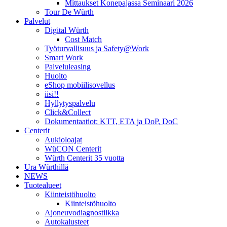
Mittaukset Konepajassa Seminaari 2026
Tour De Würth
Palvelut
Digital Würth
Cost Match
Työturvallisuus ja Safety@Work
Smart Work
Palveluleasing
Huolto
eShop mobiilisovellus
iisi!!
Hyllytyspalvelu
Click&Collect
Dokumentaatiot: KTT, ETA ja DoP, DoC
Centerit
Aukioloajat
WüCON Centerit
Würth Centerit 35 vuotta
Ura Würthillä
NEWS
Tuotealueet
Kiinteistöhuolto
Kiinteistöhuolto
Ajoneuvodiagnostiikka
Autokalusteet