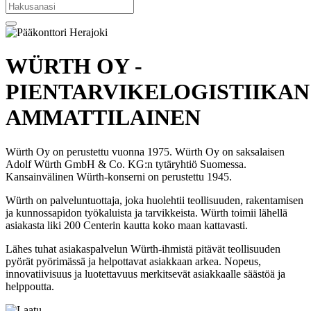
WÜRTH OY -
PIENTARVIKELOGISTIIKAN
AMMATTILAINEN
Würth Oy on perustettu vuonna 1975. Würth Oy on saksalaisen
Adolf Würth GmbH & Co. KG:n tytäryhtiö Suomessa.
Kansainvälinen Würth-konserni on perustettu 1945.
Würth on palveluntuottaja, joka huolehtii teollisuuden, rakentamisen
ja kunnossapidon työkaluista ja tarvikkeista. Würth toimii lähellä
asiakasta liki 200 Centerin kautta koko maan kattavasti.
Lähes tuhat asiakaspalvelun Würth-ihmistä pitävät teollisuuden
pyörät pyörimässä ja helpottavat asiakkaan arkea. Nopeus,
innovatiivisuus ja luotettavuus merkitsevät asiakkaalle säästöä ja
helppoutta.