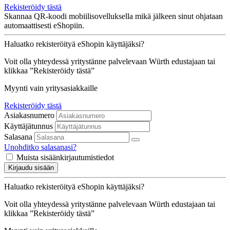
Rekisteröidy tästä
Skannaa QR-koodi mobiilisovelluksella mikä jälkeen sinut ohjataan
automaattisesti eShopiin.
Haluatko rekisteröityä eShopin käyttäjäksi?
Voit olla yhteydessä yritystänne palvelevaan Würth edustajaan tai
klikkaa ”Rekisteröidy tästä”
Myynti vain yritysasiakkaille
Rekisteröidy tästä
Asiakasnumero
Käyttäjätunnus
Salasana
Unohditko salasanasi?
Muista sisäänkirjautumistiedot
Kirjaudu sisään
Haluatko rekisteröityä eShopin käyttäjäksi?
Voit olla yhteydessä yritystänne palvelevaan Würth edustajaan tai
klikkaa ”Rekisteröidy tästä”