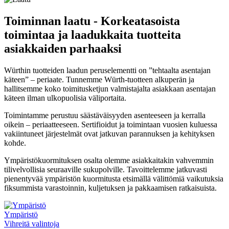
Toiminnan laatu - Korkeatasoista
toimintaa ja laadukkaita tuotteita
asiakkaiden parhaaksi
Würthin tuotteiden laadun peruselementti on ”tehtaalta asentajan
käteen” – periaate. Tunnemme Würth-tuotteen alkuperän ja
hallitsemme koko toimitusketjun valmistajalta asiakkaan asentajan
käteen ilman ulkopuolisia väliportaita.
Toimintamme perustuu säästäväisyyden asenteeseen ja kerralla
oikein – periaatteeseen. Sertifioidut ja toimintaan vuosien kuluessa
vakiintuneet järjestelmät ovat jatkuvan parannuksen ja kehityksen
kohde.
Ympäristökuormituksen osalta olemme asiakkaitakin vahvemmin
tilivelvollisia seuraaville sukupolville. Tavoittelemme jatkuvasti
pienentyvää ympäristön kuormitusta etsimällä välittömiä vaikutuksia
fiksummista varastoinnin, kuljetuksen ja pakkaamisen ratkaisuista.
Ympäristö
Vihreitä valintoja