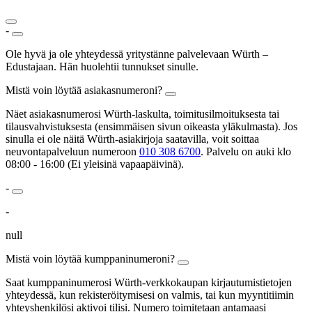
-
Ole hyvä ja ole yhteydessä yritystänne palvelevaan Würth –
Edustajaan. Hän huolehtii tunnukset sinulle.
Mistä voin löytää asiakasnumeroni?
Näet asiakasnumerosi Würth-laskulta, toimitusilmoituksesta tai
tilausvahvistuksesta (ensimmäisen sivun oikeasta yläkulmasta). Jos
sinulla ei ole näitä Würth-asiakirjoja saatavilla, voit soittaa
neuvontapalveluun numeroon
010 308 6700
. Palvelu on auki klo
08:00 - 16:00 (Ei yleisinä vapaapäivinä).
-
-
null
Mistä voin löytää kumppaninumeroni?
Saat kumppaninumerosi Würth-verkkokaupan kirjautumistietojen
yhteydessä, kun rekisteröitymisesi on valmis, tai kun myyntitiimin
yhteyshenkilösi aktivoi tilisi. Numero toimitetaan antamaasi