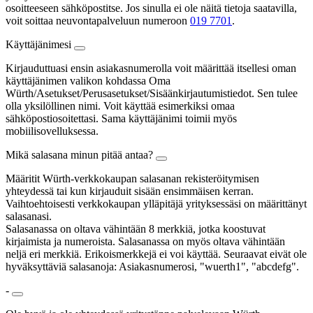
osoitteeseen sähköpostitse. Jos sinulla ei ole näitä tietoja saatavilla,
voit soittaa neuvontapalveluun numeroon
019 7701
.
Käyttäjänimesi
Kirjauduttuasi ensin asiakasnumerolla voit määrittää itsellesi oman
käyttäjänimen valikon kohdassa Oma
Würth/Asetukset/Perusasetukset/Sisäänkirjautumistiedot. Sen tulee
olla yksilöllinen nimi. Voit käyttää esimerkiksi omaa
sähköpostiosoitettasi. Sama käyttäjänimi toimii myös
mobiilisovelluksessa.
Mikä salasana minun pitää antaa?
Määritit Würth-verkkokaupan salasanan rekisteröitymisen
yhteydessä tai kun kirjauduit sisään ensimmäisen kerran.
Vaihtoehtoisesti verkkokaupan ylläpitäjä yrityksessäsi on määrittänyt
salasanasi.
Salasanassa on oltava vähintään 8 merkkiä, jotka koostuvat
kirjaimista ja numeroista. Salasanassa on myös oltava vähintään
neljä eri merkkiä. Erikoismerkkejä ei voi käyttää. Seuraavat eivät ole
hyväksyttäviä salasanoja: Asiakasnumerosi, "wuerth1", "abcdefg".
-