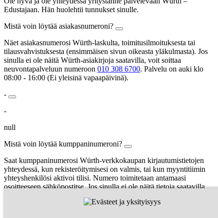
Ole hyvä ja ole yhteydessä yritystänne palvelevaan Würth –
Edustajaan. Hän huolehtii tunnukset sinulle.
Mistä voin löytää asiakasnumeroni?
Näet asiakasnumerosi Würth-laskulta, toimitusilmoituksesta tai
tilausvahvistuksesta (ensimmäisen sivun oikeasta yläkulmasta). Jos
sinulla ei ole näitä Würth-asiakirjoja saatavilla, voit soittaa
neuvontapalveluun numeroon
010 308 6700
. Palvelu on auki klo
08:00 - 16:00 (Ei yleisinä vapaapäivinä).
-
-
null
Mistä voin löytää kumppaninumeroni?
Saat kumppaninumerosi Würth-verkkokaupan kirjautumistietojen
yhteydessä, kun rekisteröitymisesi on valmis, tai kun myyntitiimin
yhteyshenkilösi aktivoi tilisi. Numero toimitetaan antamaasi
osoitteeseen sähköpostitse. Jos sinulla ei ole näitä tietoja saatavilla,
voit soittaa neuvontapalveluun numeroon
019 7701
.
Käyttäjänimesi