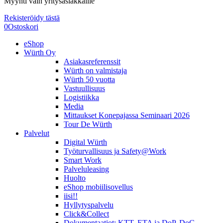
Myynti vain yritysasiakkaille
Rekisteröidy tästä
0
Ostoskori
eShop
Würth Oy
Asiakasreferenssit
Würth on valmistaja
Würth 50 vuotta
Vastuullisuus
Logistiikka
Media
Mittaukset Konepajassa Seminaari 2026
Tour De Würth
Palvelut
Digital Würth
Työturvallisuus ja Safety@Work
Smart Work
Palveluleasing
Huolto
eShop mobiilisovellus
iisi!!
Hyllytyspalvelu
Click&Collect
Dokumentaatiot: KTT, ETA ja DoP, DoC