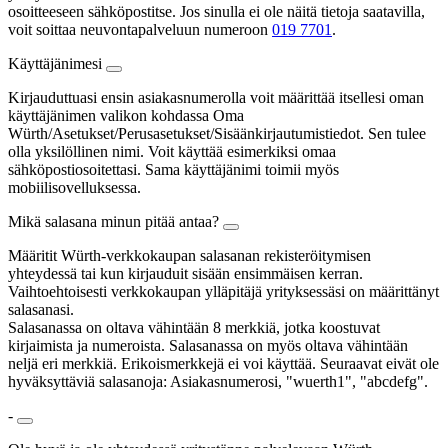
osoitteeseen sähköpostitse. Jos sinulla ei ole näitä tietoja saatavilla,
voit soittaa neuvontapalveluun numeroon
019 7701
.
Käyttäjänimesi
Kirjauduttuasi ensin asiakasnumerolla voit määrittää itsellesi oman
käyttäjänimen valikon kohdassa Oma
Würth/Asetukset/Perusasetukset/Sisäänkirjautumistiedot. Sen tulee
olla yksilöllinen nimi. Voit käyttää esimerkiksi omaa
sähköpostiosoitettasi. Sama käyttäjänimi toimii myös
mobiilisovelluksessa.
Mikä salasana minun pitää antaa?
Määritit Würth-verkkokaupan salasanan rekisteröitymisen
yhteydessä tai kun kirjauduit sisään ensimmäisen kerran.
Vaihtoehtoisesti verkkokaupan ylläpitäjä yrityksessäsi on määrittänyt
salasanasi.
Salasanassa on oltava vähintään 8 merkkiä, jotka koostuvat
kirjaimista ja numeroista. Salasanassa on myös oltava vähintään
neljä eri merkkiä. Erikoismerkkejä ei voi käyttää. Seuraavat eivät ole
hyväksyttäviä salasanoja: Asiakasnumerosi, "wuerth1", "abcdefg".
-