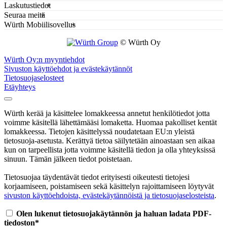
Laskutustiedot
Seuraa meitä
Würth Mobiilisovellus
© Würth Oy
Würth Oy:n myyntiehdot
Sivuston käyttöehdot ja evästekäytännöt
Tietosuojaselosteet
Etäyhteys
Würth kerää ja käsittelee lomakkeessa annetut henkilötiedot jotta
voimme käsitellä lähettämääsi lomaketta. Huomaa pakolliset kentät
lomakkeessa. Tietojen käsittelyssä noudatetaan EU:n yleistä
tietosuoja-asetusta. Kerättyä tietoa säilytetään ainoastaan sen aikaa
kun on tarpeellista jotta voimme käsitellä tiedon ja olla yhteyksissä
sinuun. Tämän jälkeen tiedot poistetaan.
Tietosuojaa täydentävät tiedot erityisesti oikeutesti tietojesi
korjaamiseen, poistamiseen sekä käsittelyn rajoittamiseen löytyvät
sivuston käyttöehdoista, evästekäytännöistä ja tietosuojaselosteista
.
Olen lukenut tietosuojakäytännön ja haluan ladata PDF-
tiedoston*