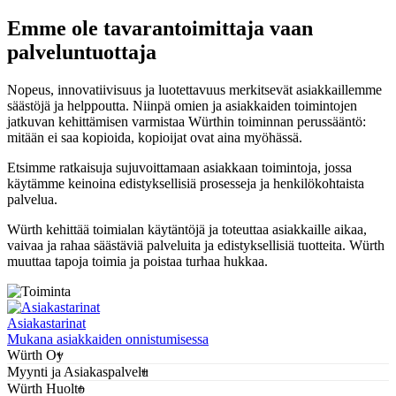
Emme ole tavarantoimittaja vaan
palveluntuottaja
Nopeus, innovatiivisuus ja luotettavuus merkitsevät asiakkaillemme
säästöjä ja helppoutta. Niinpä omien ja asiakkaiden toimintojen
jatkuvan kehittämisen varmistaa Würthin toiminnan perussääntö:
mitään ei saa kopioida, kopioijat ovat aina myöhässä.
Etsimme ratkaisuja sujuvoittamaan asiakkaan toimintoja, jossa
käytämme keinoina edistyksellisiä prosesseja ja henkilökohtaista
palvelua.
Würth kehittää toimialan käytäntöjä ja toteuttaa asiakkaille aikaa,
vaivaa ja rahaa säästäviä palveluita ja edistyksellisiä tuotteita. Würth
muuttaa tapoja toimia ja poistaa turhaa hukkaa.
Asiakastarinat
Mukana asiakkaiden onnistumisessa
Würth Oy
Myynti ja Asiakaspalvelu
Würth Huolto