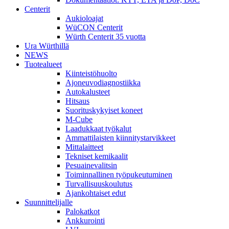
Centerit
Aukioloajat
WüCON Centerit
Würth Centerit 35 vuotta
Ura Würthillä
NEWS
Tuotealueet
Kiinteistöhuolto
Ajoneuvodiagnostiikka
Autokalusteet
Hitsaus
Suorituskykyiset koneet
M-Cube
Laadukkaat työkalut
Ammattilaisten kiinnitystarvikkeet
Mittalaitteet
Tekniset kemikaalit
Pesuainevalitsin
Toiminnallinen työpukeutuminen
Turvallisuuskoulutus
Ajankohtaiset edut
Suunnittelijalle
Palokatkot
Ankkurointi