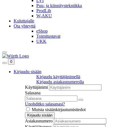
LVI
Puu- ja kiinnitystekniikka
ProdLib
W-AKU
Kuluttajalle
Ota yhteyttä
eShop
Toimitustavat
UKK
0
Kirjaudu sisään
Kirjaudu käyttäjänimellä
Kirjaudu asiakasnumerolla
Käyttäjänimi
Salasana
Unohditko salasanasi?
Muista sisäänkirjautumistiedot
Kirjaudu sisään
Asiakasnumero
Käyttäjätunnus