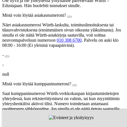
Ole hyvä ja ole yhteydessä yritystänne palvelevaan Würth –
Edustajaan. Hän huolehtii tunnukset sinulle.
Mistä voin löytää asiakasnumeroni?
Näet asiakasnumerosi Würth-laskulta, toimitusilmoituksesta tai
tilausvahvistuksesta (ensimmäisen sivun oikeasta yläkulmasta). Jos
sinulla ei ole näitä Würth-asiakirjoja saatavilla, voit soittaa
neuvontapalveluun numeroon
010 308 6700
. Palvelu on auki klo
08:00 - 16:00 (Ei yleisinä vapaapäivinä).
-
-
null
Mistä voin löytää kumppaninumeroni?
Saat kumppaninumerosi Würth-verkkokaupan kirjautumistietojen
yhteydessä, kun rekisteröitymisesi on valmis, tai kun myyntitiimin
yhteyshenkilösi aktivoi tilisi. Numero toimitetaan antamaasi
osoitteeseen sähköpostitse. Jos sinulla ei ole näitä tietoja saatavilla,
voit soittaa neuvontapalveluun numeroon
019 7701
.
Käyttäjänimesi