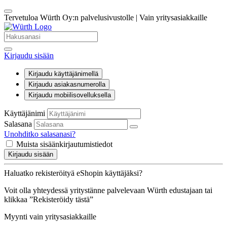
Tervetuloa Würth Oy:n palvelusivustolle | Vain yritysasiakkaille
Kirjaudu sisään
Kirjaudu käyttäjänimellä
Kirjaudu asiakasnumerolla
Kirjaudu mobiilisovelluksella
Käyttäjänimi
Salasana
Unohditko salasanasi?
Muista sisäänkirjautumistiedot
Kirjaudu sisään
Haluatko rekisteröityä eShopin käyttäjäksi?
Voit olla yhteydessä yritystänne palvelevaan Würth edustajaan tai
klikkaa ”Rekisteröidy tästä”
Myynti vain yritysasiakkaille