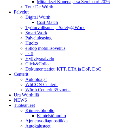
Mittaukset Konepajassa Seminaari 2026
Tour De Würth
Palvelut
Digital Würth
Cost Match
Työturvallisuus ja Safety@Work
Smart Work
Palveluleasing
Huolto
eShop mobiilisovellus
iisi!!
Hyllytyspalvelu
Click&Collect
Dokumentaatiot: KTT, ETA ja DoP, DoC
Centerit
Aukioloajat
WüCON Centerit
Würth Centerit 35 vuotta
Ura Würthillä
NEWS
Tuotealueet
Kiinteistöhuolto
Kiinteistöhuolto
Ajoneuvodiagnostiikka
Autokalusteet