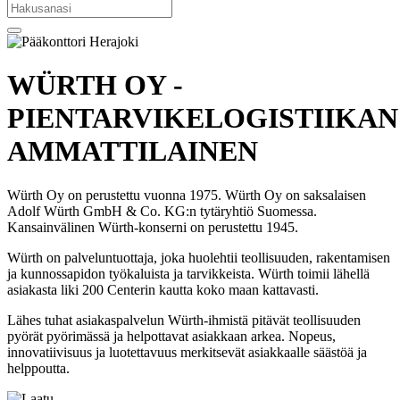
WÜRTH OY -
PIENTARVIKELOGISTIIKAN
AMMATTILAINEN
Würth Oy on perustettu vuonna 1975. Würth Oy on saksalaisen
Adolf Würth GmbH & Co. KG:n tytäryhtiö Suomessa.
Kansainvälinen Würth-konserni on perustettu 1945.
Würth on palveluntuottaja, joka huolehtii teollisuuden, rakentamisen
ja kunnossapidon työkaluista ja tarvikkeista. Würth toimii lähellä
asiakasta liki 200 Centerin kautta koko maan kattavasti.
Lähes tuhat asiakaspalvelun Würth-ihmistä pitävät teollisuuden
pyörät pyörimässä ja helpottavat asiakkaan arkea. Nopeus,
innovatiivisuus ja luotettavuus merkitsevät asiakkaalle säästöä ja
helppoutta.