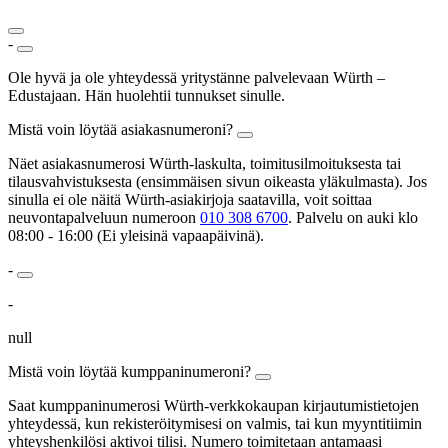
-
Ole hyvä ja ole yhteydessä yritystänne palvelevaan Würth –
Edustajaan. Hän huolehtii tunnukset sinulle.
Mistä voin löytää asiakasnumeroni?
Näet asiakasnumerosi Würth-laskulta, toimitusilmoituksesta tai
tilausvahvistuksesta (ensimmäisen sivun oikeasta yläkulmasta). Jos
sinulla ei ole näitä Würth-asiakirjoja saatavilla, voit soittaa
neuvontapalveluun numeroon
010 308 6700
. Palvelu on auki klo
08:00 - 16:00 (Ei yleisinä vapaapäivinä).
-
-
null
Mistä voin löytää kumppaninumeroni?
Saat kumppaninumerosi Würth-verkkokaupan kirjautumistietojen
yhteydessä, kun rekisteröitymisesi on valmis, tai kun myyntitiimin
yhteyshenkilösi aktivoi tilisi. Numero toimitetaan antamaasi