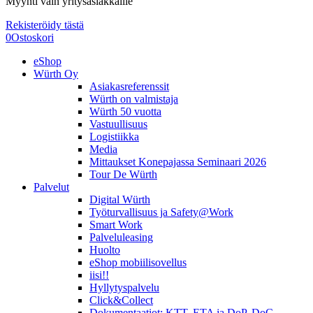
Myynti vain yritysasiakkaille
Rekisteröidy tästä
0
Ostoskori
eShop
Würth Oy
Asiakasreferenssit
Würth on valmistaja
Würth 50 vuotta
Vastuullisuus
Logistiikka
Media
Mittaukset Konepajassa Seminaari 2026
Tour De Würth
Palvelut
Digital Würth
Työturvallisuus ja Safety@Work
Smart Work
Palveluleasing
Huolto
eShop mobiilisovellus
iisi!!
Hyllytyspalvelu
Click&Collect
Dokumentaatiot: KTT, ETA ja DoP, DoC