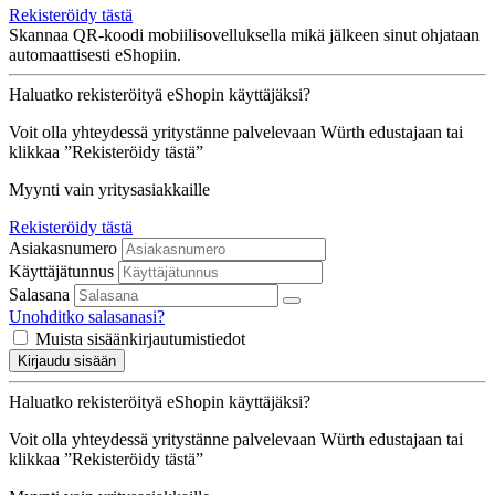
Rekisteröidy tästä
Skannaa QR-koodi mobiilisovelluksella mikä jälkeen sinut ohjataan
automaattisesti eShopiin.
Haluatko rekisteröityä eShopin käyttäjäksi?
Voit olla yhteydessä yritystänne palvelevaan Würth edustajaan tai
klikkaa ”Rekisteröidy tästä”
Myynti vain yritysasiakkaille
Rekisteröidy tästä
Asiakasnumero
Käyttäjätunnus
Salasana
Unohditko salasanasi?
Muista sisäänkirjautumistiedot
Kirjaudu sisään
Haluatko rekisteröityä eShopin käyttäjäksi?
Voit olla yhteydessä yritystänne palvelevaan Würth edustajaan tai
klikkaa ”Rekisteröidy tästä”