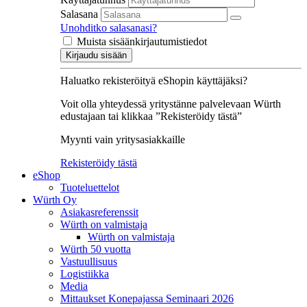
Salasana
Unohditko salasanasi?
Muista sisäänkirjautumistiedot
Kirjaudu sisään
Haluatko rekisteröityä eShopin käyttäjäksi?
Voit olla yhteydessä yritystänne palvelevaan Würth
edustajaan tai klikkaa ”Rekisteröidy tästä”
Myynti vain yritysasiakkaille
Rekisteröidy tästä
eShop
Tuoteluettelot
Würth Oy
Asiakasreferenssit
Würth on valmistaja
Würth on valmistaja
Würth 50 vuotta
Vastuullisuus
Logistiikka
Media
Mittaukset Konepajassa Seminaari 2026