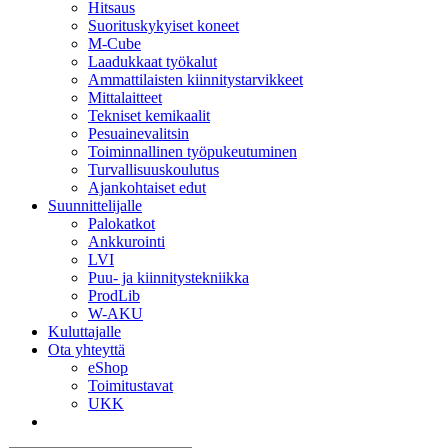
Hitsaus
Suorituskykyiset koneet
M-Cube
Laadukkaat työkalut
Ammattilaisten kiinnitystarvikkeet
Mittalaitteet
Tekniset kemikaalit
Pesuainevalitsin
Toiminnallinen työpukeutuminen
Turvallisuuskoulutus
Ajankohtaiset edut
Suunnittelijalle
Palokatkot
Ankkurointi
LVI
Puu- ja kiinnitystekniikka
ProdLib
W-AKU
Kuluttajalle
Ota yhteyttä
eShop
Toimitustavat
UKK