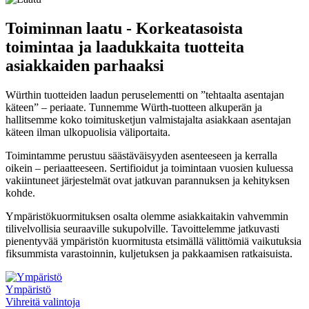
Toiminnan laatu - Korkeatasoista
toimintaa ja laadukkaita tuotteita
asiakkaiden parhaaksi
Würthin tuotteiden laadun peruselementti on ”tehtaalta asentajan
käteen” – periaate. Tunnemme Würth-tuotteen alkuperän ja
hallitsemme koko toimitusketjun valmistajalta asiakkaan asentajan
käteen ilman ulkopuolisia väliportaita.
Toimintamme perustuu säästäväisyyden asenteeseen ja kerralla
oikein – periaatteeseen. Sertifioidut ja toimintaan vuosien kuluessa
vakiintuneet järjestelmät ovat jatkuvan parannuksen ja kehityksen
kohde.
Ympäristökuormituksen osalta olemme asiakkaitakin vahvemmin
tilivelvollisia seuraaville sukupolville. Tavoittelemme jatkuvasti
pienentyvää ympäristön kuormitusta etsimällä välittömiä vaikutuksia
fiksummista varastoinnin, kuljetuksen ja pakkaamisen ratkaisuista.
Ympäristö
Vihreitä valintoja