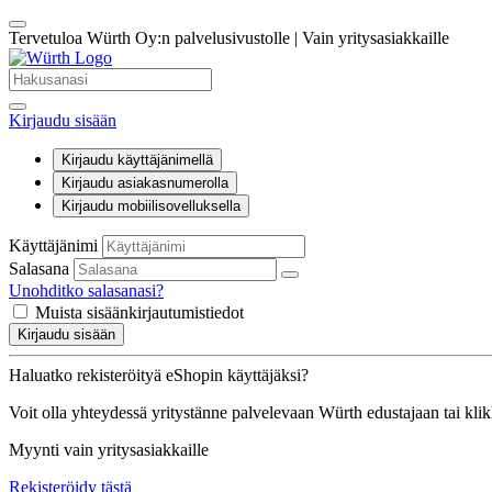
Tervetuloa Würth Oy:n palvelusivustolle | Vain yritysasiakkaille
Kirjaudu sisään
Kirjaudu käyttäjänimellä
Kirjaudu asiakasnumerolla
Kirjaudu mobiilisovelluksella
Käyttäjänimi
Salasana
Unohditko salasanasi?
Muista sisäänkirjautumistiedot
Kirjaudu sisään
Haluatko rekisteröityä eShopin käyttäjäksi?
Voit olla yhteydessä yritystänne palvelevaan Würth edustajaan tai kli
Myynti vain yritysasiakkaille
Rekisteröidy tästä