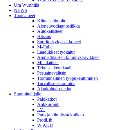
Ura Würthillä
NEWS
Tuotealueet
Kiinteistöhuolto
Ajoneuvodiagnostiikka
Autokalusteet
Hitsaus
Suorituskykyiset koneet
M-Cube
Laadukkaat työkalut
Ammattilaisten kiinnitystarvikkeet
Mittalaitteet
Tekniset kemikaalit
Pesuainevalitsin
Toiminnallinen työpukeutuminen
Turvallisuuskoulutus
Ajankohtaiset edut
Suunnittelijalle
Palokatkot
Ankkurointi
LVI
Puu- ja kiinnitystekniikka
ProdLib
W-AKU