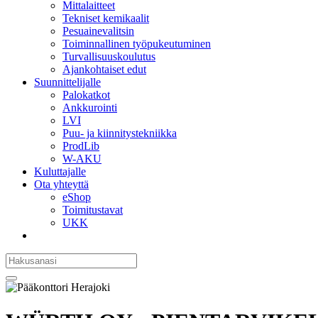
Mittalaitteet
Tekniset kemikaalit
Pesuainevalitsin
Toiminnallinen työpukeutuminen
Turvallisuuskoulutus
Ajankohtaiset edut
Suunnittelijalle
Palokatkot
Ankkurointi
LVI
Puu- ja kiinnitystekniikka
ProdLib
W-AKU
Kuluttajalle
Ota yhteyttä
eShop
Toimitustavat
UKK