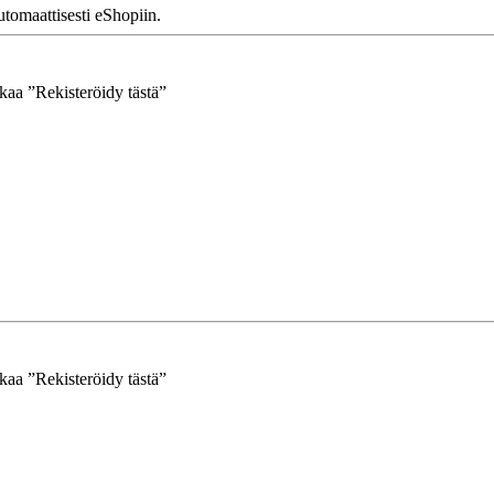
tomaattisesti eShopiin.
kkaa ”Rekisteröidy tästä”
kkaa ”Rekisteröidy tästä”