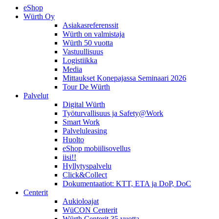
eShop
Würth Oy
Asiakasreferenssit
Würth on valmistaja
Würth 50 vuotta
Vastuullisuus
Logistiikka
Media
Mittaukset Konepajassa Seminaari 2026
Tour De Würth
Palvelut
Digital Würth
Työturvallisuus ja Safety@Work
Smart Work
Palveluleasing
Huolto
eShop mobiilisovellus
iisi!!
Hyllytyspalvelu
Click&Collect
Dokumentaatiot: KTT, ETA ja DoP, DoC
Centerit
Aukioloajat
WüCON Centerit
Würth Centerit 35 vuotta