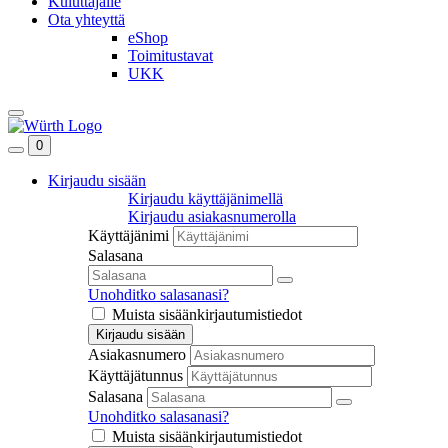
Kuluttajalle
Ota yhteyttä
eShop
Toimitustavat
UKK
0
Kirjaudu sisään
Kirjaudu käyttäjänimellä
Kirjaudu asiakasnumerolla
Käyttäjänimi
Salasana
Unohditko salasanasi?
Muista sisäänkirjautumistiedot
Kirjaudu sisään
Asiakasnumero
Käyttäjätunnus
Salasana
Unohditko salasanasi?
Muista sisäänkirjautumistiedot