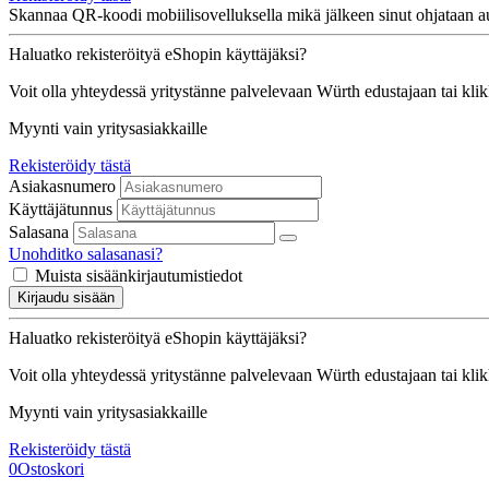
Skannaa QR-koodi mobiilisovelluksella mikä jälkeen sinut ohjataan au
Haluatko rekisteröityä eShopin käyttäjäksi?
Voit olla yhteydessä yritystänne palvelevaan Würth edustajaan tai kli
Myynti vain yritysasiakkaille
Rekisteröidy tästä
Asiakasnumero
Käyttäjätunnus
Salasana
Unohditko salasanasi?
Muista sisäänkirjautumistiedot
Kirjaudu sisään
Haluatko rekisteröityä eShopin käyttäjäksi?
Voit olla yhteydessä yritystänne palvelevaan Würth edustajaan tai kli
Myynti vain yritysasiakkaille
Rekisteröidy tästä
0
Ostoskori