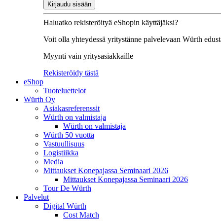
Kirjaudu sisään
Haluatko rekisteröityä eShopin käyttäjäksi?
Voit olla yhteydessä yritystänne palvelevaan Würth edusta
Myynti vain yritysasiakkaille
Rekisteröidy tästä
eShop
Tuoteluettelot
Würth Oy
Asiakasreferenssit
Würth on valmistaja
Würth on valmistaja
Würth 50 vuotta
Vastuullisuus
Logistiikka
Media
Mittaukset Konepajassa Seminaari 2026
Mittaukset Konepajassa Seminaari 2026
Tour De Würth
Palvelut
Digital Würth
Cost Match