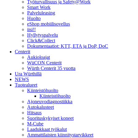
Työturvallisuus ja Safety@Work
Smart Work
Palveluleasing
Huolto
eShop mobiilisovellus
iisi!!
Hyllytyspalvelu
Click&Collect
Dokumentaatiot: KTT, ETA ja DoP, DoC
Centerit
Aukioloajat
WüCON Centerit
Würth Centerit 35 vuotta
Ura Würthillä
NEWS
Tuotealueet
Kiinteistöhuolto
Kiinteistöhuolto
Ajoneuvodiagnostiikka
Autokalusteet
Hitsaus
Suorituskykyiset koneet
M-Cube
Laadukkaat työkalut
Ammattilaisten kiinnitystarvikkeet