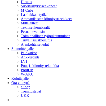
Hitsaus
Suorituskykyiset koneet
M-Cube
Laadukkaat työkalut
Ammattilaisten kiinnitystarvikkeet
Mittalaitteet
Tekniset kemikaalit
Pesuainevalitsin
Toiminnallinen työpukeutuminen
Turvallisuuskoulutus
Ajankohtaiset edut
Suunnittelijalle
Palokatkot
Ankkurointi
LVI
Puu- ja kiinnitystekniikka
ProdLib
W-AKU
Kuluttajalle
Ota yhteyttä
eShop
Toimitustavat
UKK