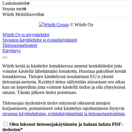
Laskutustiedot
Seuraa meitä
Würth Mobiilisovellus
© Würth Oy
Würth Oy:n myyntiehdot
Sivuston käyttöehdot ja evästekäytännöt
Tietosuojaselosteet
Etäyhteys
Würth kerää ja käsittelee lomakkeessa annetut henkilötiedot jotta
voimme käsitellä lähettämääsi lomaketta. Huomaa pakolliset kentät
lomakkeessa. Tietojen käsittelyssä noudatetaan EU:n yleistä
tietosuoja-asetusta. Kerättyä tietoa säilytetään ainoastaan sen aikaa
kun on tarpeellista jotta voimme käsitellä tiedon ja olla yhteyksissä
sinuun. Tämän jälkeen tiedot poistetaan.
Tietosuojaa täydentävät tiedot erityisesti oikeutesti tietojesi
korjaamiseen, poistamiseen sekä käsittelyn rajoittamiseen löytyvät
sivuston käyttöehdoista, evästekäytännöistä ja tietosuojaselosteista
.
Olen lukenut tietosuojakäytännön ja haluan ladata PDF-
tiedoston*