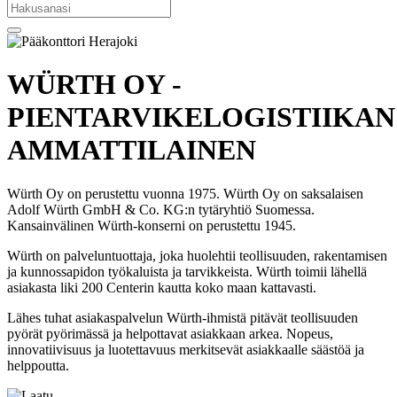
WÜRTH OY -
PIENTARVIKELOGISTIIKAN
AMMATTILAINEN
Würth Oy on perustettu vuonna 1975. Würth Oy on saksalaisen
Adolf Würth GmbH & Co. KG:n tytäryhtiö Suomessa.
Kansainvälinen Würth-konserni on perustettu 1945.
Würth on palveluntuottaja, joka huolehtii teollisuuden, rakentamisen
ja kunnossapidon työkaluista ja tarvikkeista. Würth toimii lähellä
asiakasta liki 200 Centerin kautta koko maan kattavasti.
Lähes tuhat asiakaspalvelun Würth-ihmistä pitävät teollisuuden
pyörät pyörimässä ja helpottavat asiakkaan arkea. Nopeus,
innovatiivisuus ja luotettavuus merkitsevät asiakkaalle säästöä ja
helppoutta.