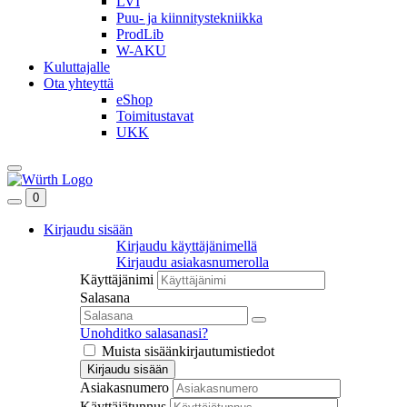
LVI
Puu- ja kiinnitystekniikka
ProdLib
W-AKU
Kuluttajalle
Ota yhteyttä
eShop
Toimitustavat
UKK
0
Kirjaudu sisään
Kirjaudu käyttäjänimellä
Kirjaudu asiakasnumerolla
Käyttäjänimi
Salasana
Unohditko salasanasi?
Muista sisäänkirjautumistiedot
Kirjaudu sisään
Asiakasnumero
Käyttäjätunnus