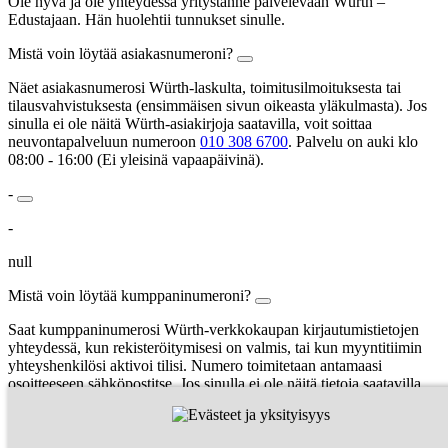
Ole hyvä ja ole yhteydessä yritystänne palvelevaan Würth –
Edustajaan. Hän huolehtii tunnukset sinulle.
Mistä voin löytää asiakasnumeroni?
Näet asiakasnumerosi Würth-laskulta, toimitusilmoituksesta tai
tilausvahvistuksesta (ensimmäisen sivun oikeasta yläkulmasta). Jos
sinulla ei ole näitä Würth-asiakirjoja saatavilla, voit soittaa
neuvontapalveluun numeroon
010 308 6700
. Palvelu on auki klo
08:00 - 16:00 (Ei yleisinä vapaapäivinä).
-
-
null
Mistä voin löytää kumppaninumeroni?
Saat kumppaninumerosi Würth-verkkokaupan kirjautumistietojen
yhteydessä, kun rekisteröitymisesi on valmis, tai kun myyntitiimin
yhteyshenkilösi aktivoi tilisi. Numero toimitetaan antamaasi
osoitteeseen sähköpostitse. Jos sinulla ei ole näitä tietoja saatavilla,
voit soittaa neuvontapalveluun numeroon
019 7701
.
Käyttäjänimesi