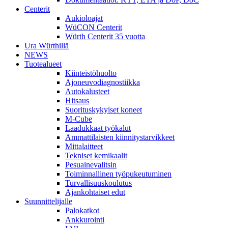
Centerit
Aukioloajat
WüCON Centerit
Würth Centerit 35 vuotta
Ura Würthillä
NEWS
Tuotealueet
Kiinteistöhuolto
Ajoneuvodiagnostiikka
Autokalusteet
Hitsaus
Suorituskykyiset koneet
M-Cube
Laadukkaat työkalut
Ammattilaisten kiinnitystarvikkeet
Mittalaitteet
Tekniset kemikaalit
Pesuainevalitsin
Toiminnallinen työpukeutuminen
Turvallisuuskoulutus
Ajankohtaiset edut
Suunnittelijalle
Palokatkot
Ankkurointi