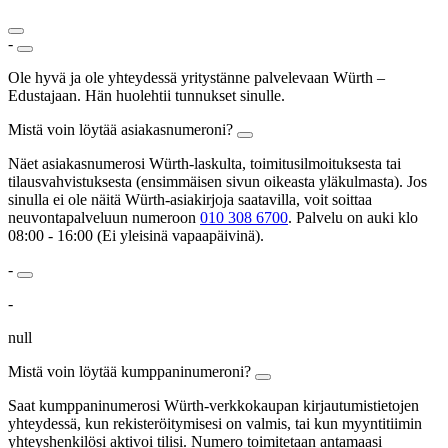
-
Ole hyvä ja ole yhteydessä yritystänne palvelevaan Würth –
Edustajaan. Hän huolehtii tunnukset sinulle.
Mistä voin löytää asiakasnumeroni?
Näet asiakasnumerosi Würth-laskulta, toimitusilmoituksesta tai
tilausvahvistuksesta (ensimmäisen sivun oikeasta yläkulmasta). Jos
sinulla ei ole näitä Würth-asiakirjoja saatavilla, voit soittaa
neuvontapalveluun numeroon
010 308 6700
. Palvelu on auki klo
08:00 - 16:00 (Ei yleisinä vapaapäivinä).
-
-
null
Mistä voin löytää kumppaninumeroni?
Saat kumppaninumerosi Würth-verkkokaupan kirjautumistietojen
yhteydessä, kun rekisteröitymisesi on valmis, tai kun myyntitiimin
yhteyshenkilösi aktivoi tilisi. Numero toimitetaan antamaasi