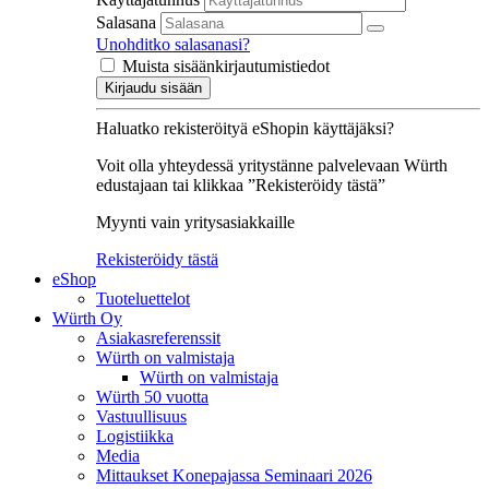
Salasana
Unohditko salasanasi?
Muista sisäänkirjautumistiedot
Kirjaudu sisään
Haluatko rekisteröityä eShopin käyttäjäksi?
Voit olla yhteydessä yritystänne palvelevaan Würth
edustajaan tai klikkaa ”Rekisteröidy tästä”
Myynti vain yritysasiakkaille
Rekisteröidy tästä
eShop
Tuoteluettelot
Würth Oy
Asiakasreferenssit
Würth on valmistaja
Würth on valmistaja
Würth 50 vuotta
Vastuullisuus
Logistiikka
Media
Mittaukset Konepajassa Seminaari 2026