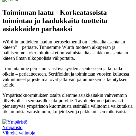
Toiminnan laatu - Korkeatasoista
toimintaa ja laadukkaita tuotteita
asiakkaiden parhaaksi
Würthin tuotteiden laadun peruselementti on ”tehtaalta asentajan
käteen” – periaate. Tunnemme Würth-tuotteen alkuperän ja
hallitsemme koko toimitusketjun valmistajalta asiakkaan asentajan
käteen ilman ulkopuolisia väliportaita.
Toimintamme perustuu säästäväisyyden asenteeseen ja kerralla
oikein – periaatteeseen. Sertifioidut ja toimintaan vuosien kuluessa
vakiintuneet järjestelmät ovat jatkuvan parannuksen ja kehityksen
kohde.
Ympäristökuormituksen osalta olemme asiakkaitakin vahvemmin
tilivelvollisia seuraaville sukupolville. Tavoittelemme jatkuvasti
pienentyvää ympäristön kuormitusta etsimällä välittömiä vaikutuksia
fiksummista varastoinnin, kuljetuksen ja pakkaamisen ratkaisuista.
Ympäristö
Vihreitä valintoja