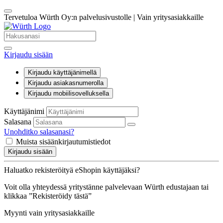
Tervetuloa Würth Oy:n palvelusivustolle | Vain yritysasiakkaille
Kirjaudu sisään
Kirjaudu käyttäjänimellä
Kirjaudu asiakasnumerolla
Kirjaudu mobiilisovelluksella
Käyttäjänimi
Salasana
Unohditko salasanasi?
Muista sisäänkirjautumistiedot
Kirjaudu sisään
Haluatko rekisteröityä eShopin käyttäjäksi?
Voit olla yhteydessä yritystänne palvelevaan Würth edustajaan tai
klikkaa ”Rekisteröidy tästä”
Myynti vain yritysasiakkaille