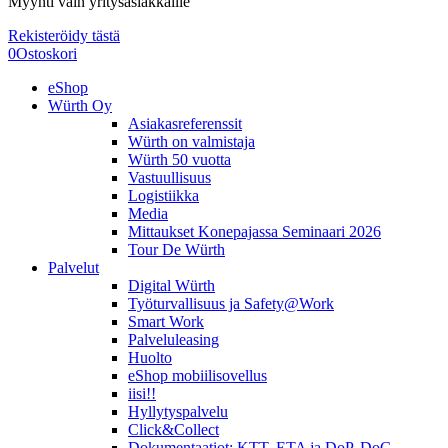
Myynti vain yritysasiakkaille
Rekisteröidy tästä
0
Ostoskori
eShop
Würth Oy
Asiakasreferenssit
Würth on valmistaja
Würth 50 vuotta
Vastuullisuus
Logistiikka
Media
Mittaukset Konepajassa Seminaari 2026
Tour De Würth
Palvelut
Digital Würth
Työturvallisuus ja Safety@Work
Smart Work
Palveluleasing
Huolto
eShop mobiilisovellus
iisi!!
Hyllytyspalvelu
Click&Collect
Dokumentaatiot: KTT, ETA ja DoP, DoC