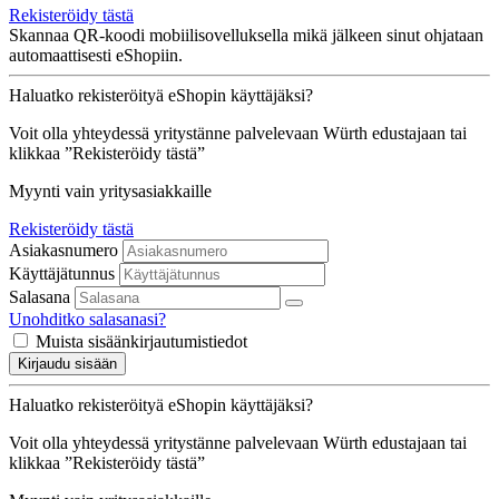
Rekisteröidy tästä
Skannaa QR-koodi mobiilisovelluksella mikä jälkeen sinut ohjataan
automaattisesti eShopiin.
Haluatko rekisteröityä eShopin käyttäjäksi?
Voit olla yhteydessä yritystänne palvelevaan Würth edustajaan tai
klikkaa ”Rekisteröidy tästä”
Myynti vain yritysasiakkaille
Rekisteröidy tästä
Asiakasnumero
Käyttäjätunnus
Salasana
Unohditko salasanasi?
Muista sisäänkirjautumistiedot
Kirjaudu sisään
Haluatko rekisteröityä eShopin käyttäjäksi?
Voit olla yhteydessä yritystänne palvelevaan Würth edustajaan tai
klikkaa ”Rekisteröidy tästä”