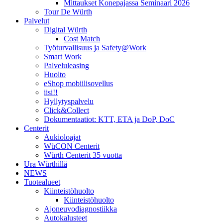
Mittaukset Konepajassa Seminaari 2026
Tour De Würth
Palvelut
Digital Würth
Cost Match
Työturvallisuus ja Safety@Work
Smart Work
Palveluleasing
Huolto
eShop mobiilisovellus
iisi!!
Hyllytyspalvelu
Click&Collect
Dokumentaatiot: KTT, ETA ja DoP, DoC
Centerit
Aukioloajat
WüCON Centerit
Würth Centerit 35 vuotta
Ura Würthillä
NEWS
Tuotealueet
Kiinteistöhuolto
Kiinteistöhuolto
Ajoneuvodiagnostiikka
Autokalusteet