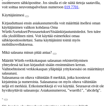
osoitteeseen sähköpostitse. Jos sinulla ei ole näitä tietoja saatavilla,
voit soittaa neuvontapalveluun numeroon
019 7701
.
Käyttäjänimesi
Kirjauduttuasi ensin asiakasnumerolla voit määrittää itsellesi oman
käyttäjänimen valikon kohdassa Oma
Würth/Asetukset/Perusasetukset/Sisäänkirjautumistiedot. Sen tulee
olla yksilöllinen nimi. Voit käyttää esimerkiksi omaa
sähköpostiosoitettasi. Sama käyttäjänimi toimii myös
mobiilisovelluksessa.
Mikä salasana minun pitää antaa?
Määritit Würth-verkkokaupan salasanan rekisteröitymisen
yhteydessä tai kun kirjauduit sisään ensimmäisen kerran.
Vaihtoehtoisesti verkkokaupan ylläpitäjä yrityksessäsi on määrittänyt
salasanasi.
Salasanassa on oltava vähintään 8 merkkiä, jotka koostuvat
kirjaimista ja numeroista. Salasanassa on myös oltava vähintään
neljä eri merkkiä. Erikoismerkkejä ei voi käyttää. Seuraavat eivät ole
hyväksyttäviä salasanoja: Asiakasnumerosi, "wuerth1", "abcdefg".
-