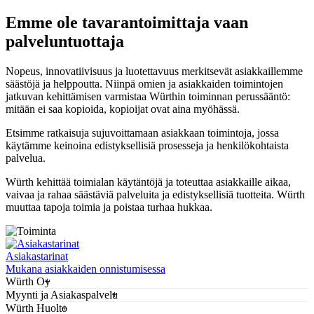
Emme ole tavarantoimittaja vaan
palveluntuottaja
Nopeus, innovatiivisuus ja luotettavuus merkitsevät asiakkaillemme
säästöjä ja helppoutta. Niinpä omien ja asiakkaiden toimintojen
jatkuvan kehittämisen varmistaa Würthin toiminnan perussääntö:
mitään ei saa kopioida, kopioijat ovat aina myöhässä.
Etsimme ratkaisuja sujuvoittamaan asiakkaan toimintoja, jossa
käytämme keinoina edistyksellisiä prosesseja ja henkilökohtaista
palvelua.
Würth kehittää toimialan käytäntöjä ja toteuttaa asiakkaille aikaa,
vaivaa ja rahaa säästäviä palveluita ja edistyksellisiä tuotteita. Würth
muuttaa tapoja toimia ja poistaa turhaa hukkaa.
Asiakastarinat
Mukana asiakkaiden onnistumisessa
Würth Oy
Myynti ja Asiakaspalvelu
Würth Huolto