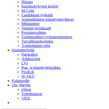
Hitsaus
Suorituskykyiset koneet
M-Cube
Laadukkaat työkalut
Ammattilaisten kiinnitystarvikkeet
Mittalaitteet
Tekniset kemikaalit
Pesuainevalitsin
Toiminnallinen työpukeutuminen
Turvallisuuskoulutus
Ajankohtaiset edut
Suunnittelijalle
Palokatkot
Ankkurointi
LVI
Puu- ja kiinnitystekniikka
ProdLib
W-AKU
Kuluttajalle
Ota yhteyttä
eShop
Toimitustavat
UKK