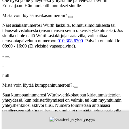
Ole hyvä ja ole yhteydessä yritystänne palvelevaan Würth –
Edustajaan. Hän huolehtii tunnukset sinulle.
Mistä voin löytää asiakasnumeroni?
Näet asiakasnumerosi Würth-laskulta, toimitusilmoituksesta tai
tilausvahvistuksesta (ensimmäisen sivun oikeasta yläkulmasta). Jos
sinulla ei ole näitä Würth-asiakirjoja saatavilla, voit soittaa
neuvontapalveluun numeroon
010 308 6700
. Palvelu on auki klo
08:00 - 16:00 (Ei yleisinä vapaapäivinä).
-
-
null
Mistä voin löytää kumppaninumeroni?
Saat kumppaninumerosi Würth-verkkokaupan kirjautumistietojen
yhteydessä, kun rekisteröitymisesi on valmis, tai kun myyntitiimin
yhteyshenkilösi aktivoi tilisi. Numero toimitetaan antamaasi
osoitteeseen sähköpostitse. Jos sinulla ei ole näitä tietoja saatavilla,
voit soittaa neuvontapalveluun numeroon
019 7701
.
Käyttäjänimesi