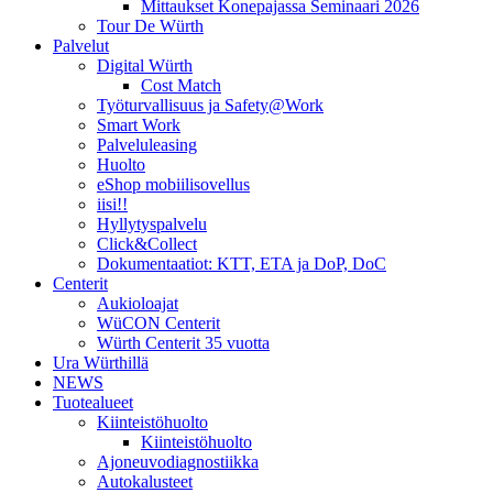
Mittaukset Konepajassa Seminaari 2026
Tour De Würth
Palvelut
Digital Würth
Cost Match
Työturvallisuus ja Safety@Work
Smart Work
Palveluleasing
Huolto
eShop mobiilisovellus
iisi!!
Hyllytyspalvelu
Click&Collect
Dokumentaatiot: KTT, ETA ja DoP, DoC
Centerit
Aukioloajat
WüCON Centerit
Würth Centerit 35 vuotta
Ura Würthillä
NEWS
Tuotealueet
Kiinteistöhuolto
Kiinteistöhuolto
Ajoneuvodiagnostiikka
Autokalusteet