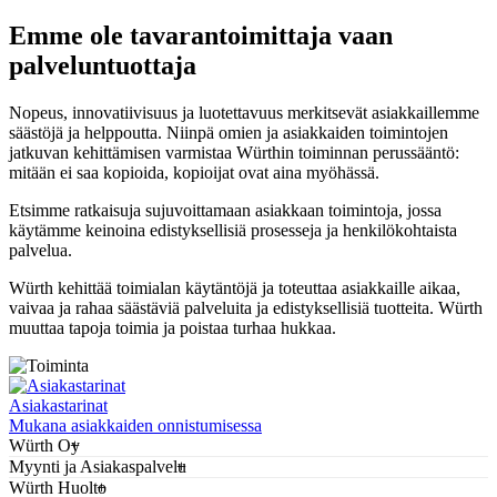
Emme ole tavarantoimittaja vaan
palveluntuottaja
Nopeus, innovatiivisuus ja luotettavuus merkitsevät asiakkaillemme
säästöjä ja helppoutta. Niinpä omien ja asiakkaiden toimintojen
jatkuvan kehittämisen varmistaa Würthin toiminnan perussääntö:
mitään ei saa kopioida, kopioijat ovat aina myöhässä.
Etsimme ratkaisuja sujuvoittamaan asiakkaan toimintoja, jossa
käytämme keinoina edistyksellisiä prosesseja ja henkilökohtaista
palvelua.
Würth kehittää toimialan käytäntöjä ja toteuttaa asiakkaille aikaa,
vaivaa ja rahaa säästäviä palveluita ja edistyksellisiä tuotteita. Würth
muuttaa tapoja toimia ja poistaa turhaa hukkaa.
Asiakastarinat
Mukana asiakkaiden onnistumisessa
Würth Oy
Myynti ja Asiakaspalvelu
Würth Huolto