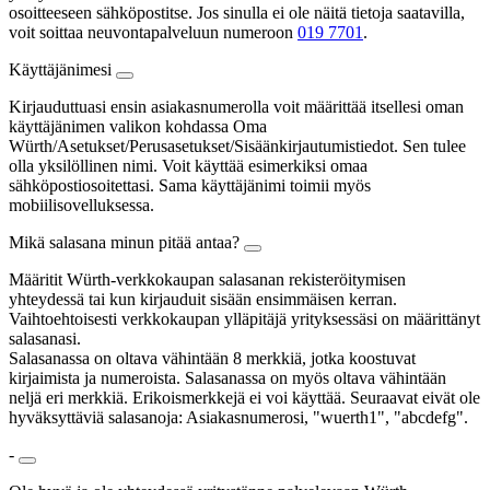
osoitteeseen sähköpostitse. Jos sinulla ei ole näitä tietoja saatavilla,
voit soittaa neuvontapalveluun numeroon
019 7701
.
Käyttäjänimesi
Kirjauduttuasi ensin asiakasnumerolla voit määrittää itsellesi oman
käyttäjänimen valikon kohdassa Oma
Würth/Asetukset/Perusasetukset/Sisäänkirjautumistiedot. Sen tulee
olla yksilöllinen nimi. Voit käyttää esimerkiksi omaa
sähköpostiosoitettasi. Sama käyttäjänimi toimii myös
mobiilisovelluksessa.
Mikä salasana minun pitää antaa?
Määritit Würth-verkkokaupan salasanan rekisteröitymisen
yhteydessä tai kun kirjauduit sisään ensimmäisen kerran.
Vaihtoehtoisesti verkkokaupan ylläpitäjä yrityksessäsi on määrittänyt
salasanasi.
Salasanassa on oltava vähintään 8 merkkiä, jotka koostuvat
kirjaimista ja numeroista. Salasanassa on myös oltava vähintään
neljä eri merkkiä. Erikoismerkkejä ei voi käyttää. Seuraavat eivät ole
hyväksyttäviä salasanoja: Asiakasnumerosi, "wuerth1", "abcdefg".
-