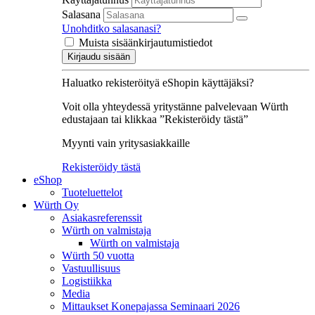
Salasana
Unohditko salasanasi?
Muista sisäänkirjautumistiedot
Kirjaudu sisään
Haluatko rekisteröityä eShopin käyttäjäksi?
Voit olla yhteydessä yritystänne palvelevaan Würth
edustajaan tai klikkaa ”Rekisteröidy tästä”
Myynti vain yritysasiakkaille
Rekisteröidy tästä
eShop
Tuoteluettelot
Würth Oy
Asiakasreferenssit
Würth on valmistaja
Würth on valmistaja
Würth 50 vuotta
Vastuullisuus
Logistiikka
Media
Mittaukset Konepajassa Seminaari 2026