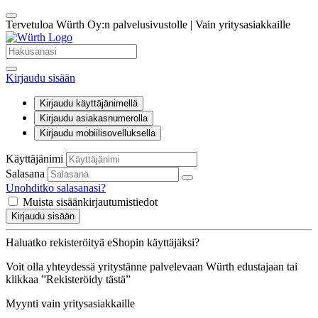
Tervetuloa Würth Oy:n palvelusivustolle | Vain yritysasiakkaille
Kirjaudu sisään
Kirjaudu käyttäjänimellä
Kirjaudu asiakasnumerolla
Kirjaudu mobiilisovelluksella
Käyttäjänimi
Salasana
Unohditko salasanasi?
Muista sisäänkirjautumistiedot
Kirjaudu sisään
Haluatko rekisteröityä eShopin käyttäjäksi?
Voit olla yhteydessä yritystänne palvelevaan Würth edustajaan tai
klikkaa ”Rekisteröidy tästä”
Myynti vain yritysasiakkaille