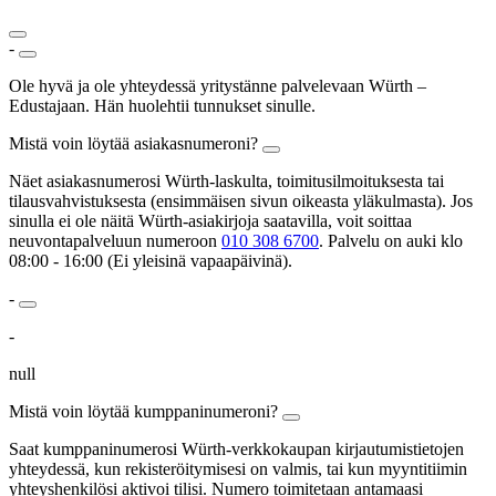
-
Ole hyvä ja ole yhteydessä yritystänne palvelevaan Würth –
Edustajaan. Hän huolehtii tunnukset sinulle.
Mistä voin löytää asiakasnumeroni?
Näet asiakasnumerosi Würth-laskulta, toimitusilmoituksesta tai
tilausvahvistuksesta (ensimmäisen sivun oikeasta yläkulmasta). Jos
sinulla ei ole näitä Würth-asiakirjoja saatavilla, voit soittaa
neuvontapalveluun numeroon
010 308 6700
. Palvelu on auki klo
08:00 - 16:00 (Ei yleisinä vapaapäivinä).
-
-
null
Mistä voin löytää kumppaninumeroni?
Saat kumppaninumerosi Würth-verkkokaupan kirjautumistietojen
yhteydessä, kun rekisteröitymisesi on valmis, tai kun myyntitiimin
yhteyshenkilösi aktivoi tilisi. Numero toimitetaan antamaasi