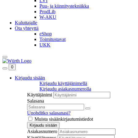
LVI
Puu- ja kiinnitystekniikka
ProdLib
W-AKU
Kuluttajalle
Ota yhteyttä
eShop
Toimitustavat
UKK
0
Kirjaudu sisään
Kirjaudu käyttäjänimellä
Kirjaudu asiakasnumerolla
Käyttäjänimi
Salasana
Unohditko salasanasi?
Muista sisäänkirjautumistiedot
Kirjaudu sisään
Asiakasnumero
Käyttäjätunnus