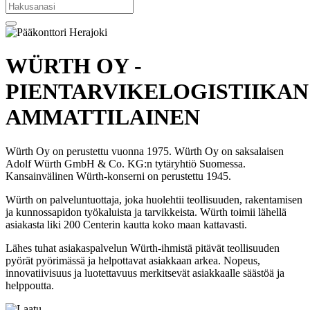
WÜRTH OY -
PIENTARVIKELOGISTIIKAN
AMMATTILAINEN
Würth Oy on perustettu vuonna 1975. Würth Oy on saksalaisen
Adolf Würth GmbH & Co. KG:n tytäryhtiö Suomessa.
Kansainvälinen Würth-konserni on perustettu 1945.
Würth on palveluntuottaja, joka huolehtii teollisuuden, rakentamisen
ja kunnossapidon työkaluista ja tarvikkeista. Würth toimii lähellä
asiakasta liki 200 Centerin kautta koko maan kattavasti.
Lähes tuhat asiakaspalvelun Würth-ihmistä pitävät teollisuuden
pyörät pyörimässä ja helpottavat asiakkaan arkea. Nopeus,
innovatiivisuus ja luotettavuus merkitsevät asiakkaalle säästöä ja
helppoutta.