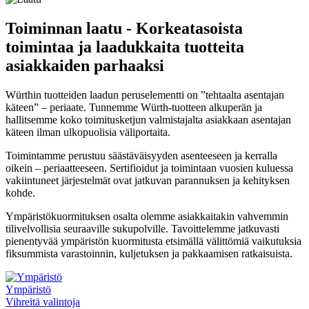
Toiminnan laatu - Korkeatasoista
toimintaa ja laadukkaita tuotteita
asiakkaiden parhaaksi
Würthin tuotteiden laadun peruselementti on ”tehtaalta asentajan
käteen” – periaate. Tunnemme Würth-tuotteen alkuperän ja
hallitsemme koko toimitusketjun valmistajalta asiakkaan asentajan
käteen ilman ulkopuolisia väliportaita.
Toimintamme perustuu säästäväisyyden asenteeseen ja kerralla
oikein – periaatteeseen. Sertifioidut ja toimintaan vuosien kuluessa
vakiintuneet järjestelmät ovat jatkuvan parannuksen ja kehityksen
kohde.
Ympäristökuormituksen osalta olemme asiakkaitakin vahvemmin
tilivelvollisia seuraaville sukupolville. Tavoittelemme jatkuvasti
pienentyvää ympäristön kuormitusta etsimällä välittömiä vaikutuksia
fiksummista varastoinnin, kuljetuksen ja pakkaamisen ratkaisuista.
Ympäristö
Vihreitä valintoja