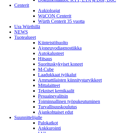
Centerit
Aukioloajat
WüCON Centerit
Würth Centerit 35 vuotta
Ura Würthillä
NEWS
Tuotealueet
Kiinteistöhuolto
Ajoneuvodiagnostiikka
Autokalusteet
Hitsaus
Suorituskykyiset koneet
M-Cube
Laadukkaat työkalut
Ammattilaisten kiinnitystarvikkeet
Mittalaitteet
Tekniset kemikaalit
Pesuainevalitsin
Toiminnallinen työpukeutuminen
Turvallisuuskoulutus
Ajankohtaiset edut
Suunnittelijalle
Palokatkot
Ankkurointi