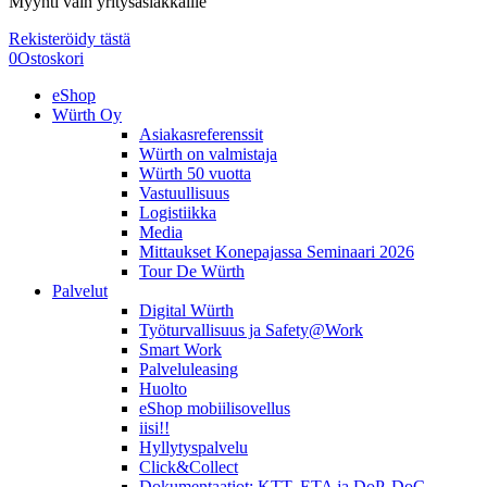
Myynti vain yritysasiakkaille
Rekisteröidy tästä
0
Ostoskori
eShop
Würth Oy
Asiakasreferenssit
Würth on valmistaja
Würth 50 vuotta
Vastuullisuus
Logistiikka
Media
Mittaukset Konepajassa Seminaari 2026
Tour De Würth
Palvelut
Digital Würth
Työturvallisuus ja Safety@Work
Smart Work
Palveluleasing
Huolto
eShop mobiilisovellus
iisi!!
Hyllytyspalvelu
Click&Collect
Dokumentaatiot: KTT, ETA ja DoP, DoC