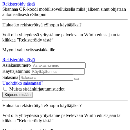
Rekisteröidy tästä
Skannaa QR-koodi mobiilisovelluksella mikä jälkeen sinut ohjataan
automaattisesti eShopiin.
Haluatko rekisteröityä eShopin käyttäjäksi?
Voit olla yhteydessä yritystänne palvelevaan Würth edustajaan tai
klikkaa ”Rekisteröidy tästä”
Myynti vain yritysasiakkaille
Rekisteröidy tästä
Asiakasnumero
Käyttäjätunnus
Salasana
Unohditko salasanasi?
Muista sisäänkirjautumistiedot
Kirjaudu sisään
Haluatko rekisteröityä eShopin käyttäjäksi?
Voit olla yhteydessä yritystänne palvelevaan Würth edustajaan tai
klikkaa ”Rekisteröidy tästä”