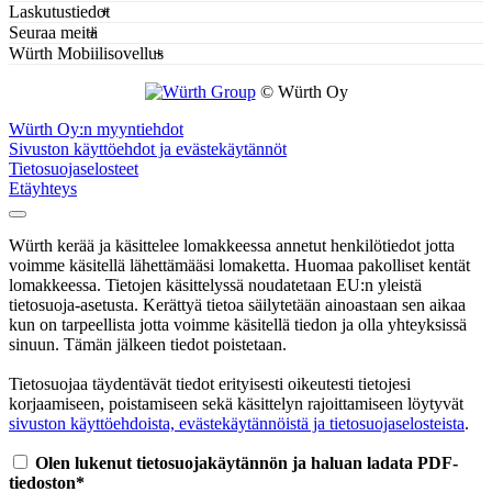
Laskutustiedot
Seuraa meitä
Würth Mobiilisovellus
© Würth Oy
Würth Oy:n myyntiehdot
Sivuston käyttöehdot ja evästekäytännöt
Tietosuojaselosteet
Etäyhteys
Würth kerää ja käsittelee lomakkeessa annetut henkilötiedot jotta
voimme käsitellä lähettämääsi lomaketta. Huomaa pakolliset kentät
lomakkeessa. Tietojen käsittelyssä noudatetaan EU:n yleistä
tietosuoja-asetusta. Kerättyä tietoa säilytetään ainoastaan sen aikaa
kun on tarpeellista jotta voimme käsitellä tiedon ja olla yhteyksissä
sinuun. Tämän jälkeen tiedot poistetaan.
Tietosuojaa täydentävät tiedot erityisesti oikeutesti tietojesi
korjaamiseen, poistamiseen sekä käsittelyn rajoittamiseen löytyvät
sivuston käyttöehdoista, evästekäytännöistä ja tietosuojaselosteista
.
Olen lukenut tietosuojakäytännön ja haluan ladata PDF-
tiedoston*