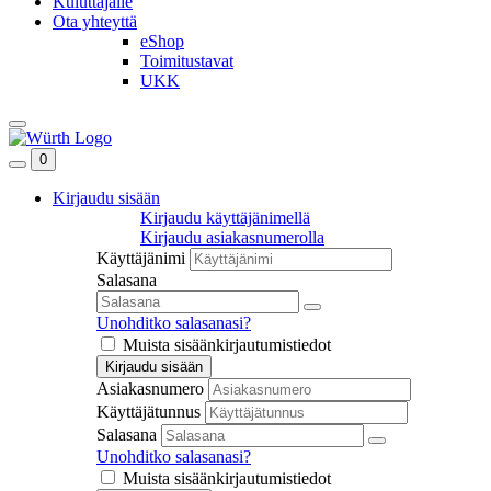
Kuluttajalle
Ota yhteyttä
eShop
Toimitustavat
UKK
0
Kirjaudu sisään
Kirjaudu käyttäjänimellä
Kirjaudu asiakasnumerolla
Käyttäjänimi
Salasana
Unohditko salasanasi?
Muista sisäänkirjautumistiedot
Kirjaudu sisään
Asiakasnumero
Käyttäjätunnus
Salasana
Unohditko salasanasi?
Muista sisäänkirjautumistiedot