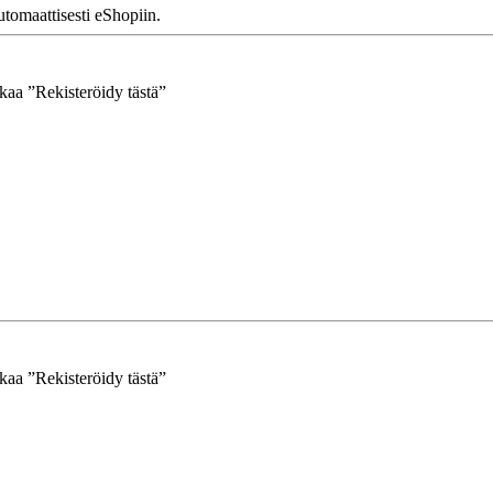
tomaattisesti eShopiin.
kkaa ”Rekisteröidy tästä”
kkaa ”Rekisteröidy tästä”