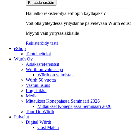
Kirjaudu sisään
Haluatko rekisteröityä eShopin käyttäjäksi?
Voit olla yhteydessä yritystänne palvelevaan Würth edusta
Myynti vain yritysasiakkaille
Rekisteröidy tästä
eShop
Tuoteluettelot
Würth Oy
Asiakasreferenssit
Würth on valmistaja
Würth on valmistaja
Würth 50 vuotta
Vastuullisuus
Logistiikka
Media
Mittaukset Konepajassa Seminaari 2026
Mittaukset Konepajassa Seminaari 2026
Tour De Würth
Palvelut
Digital Würth
Cost Match