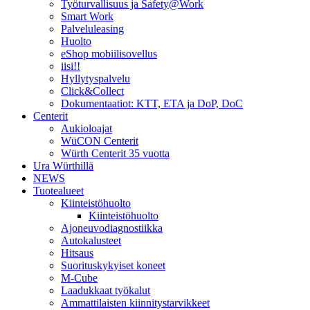
Työturvallisuus ja Safety@Work
Smart Work
Palveluleasing
Huolto
eShop mobiilisovellus
iisi!!
Hyllytyspalvelu
Click&Collect
Dokumentaatiot: KTT, ETA ja DoP, DoC
Centerit
Aukioloajat
WüCON Centerit
Würth Centerit 35 vuotta
Ura Würthillä
NEWS
Tuotealueet
Kiinteistöhuolto
Kiinteistöhuolto
Ajoneuvodiagnostiikka
Autokalusteet
Hitsaus
Suorituskykyiset koneet
M-Cube
Laadukkaat työkalut
Ammattilaisten kiinnitystarvikkeet