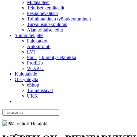
Mittalaitteet
Tekniset kemikaalit
Pesuainevalitsin
Toiminnallinen työpukeutuminen
Turvallisuuskoulutus
Ajankohtaiset edut
Suunnittelijalle
Palokatkot
Ankkurointi
LVI
Puu- ja kiinnitystekniikka
ProdLib
W-AKU
Kuluttajalle
Ota yhteyttä
eShop
Toimitustavat
UKK