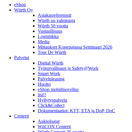
eShop
Würth Oy
Asiakasreferenssit
Würth on valmistaja
Würth 50 vuotta
Vastuullisuus
Logistiikka
Media
Mittaukset Konepajassa Seminaari 2026
Tour De Würth
Palvelut
Digital Würth
Työturvallisuus ja Safety@Work
Smart Work
Palveluleasing
Huolto
eShop mobiilisovellus
iisi!!
Hyllytyspalvelu
Click&Collect
Dokumentaatiot: KTT, ETA ja DoP, DoC
Centerit
Aukioloajat
WüCON Centerit
Würth Centerit 35 vuotta