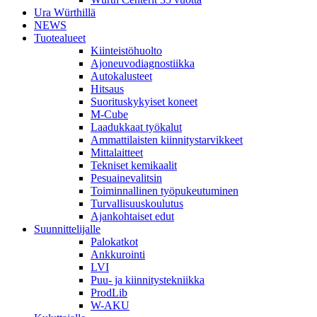
Ura Würthillä
NEWS
Tuotealueet
Kiinteistöhuolto
Ajoneuvodiagnostiikka
Autokalusteet
Hitsaus
Suorituskykyiset koneet
M-Cube
Laadukkaat työkalut
Ammattilaisten kiinnitystarvikkeet
Mittalaitteet
Tekniset kemikaalit
Pesuainevalitsin
Toiminnallinen työpukeutuminen
Turvallisuuskoulutus
Ajankohtaiset edut
Suunnittelijalle
Palokatkot
Ankkurointi
LVI
Puu- ja kiinnitystekniikka
ProdLib
W-AKU