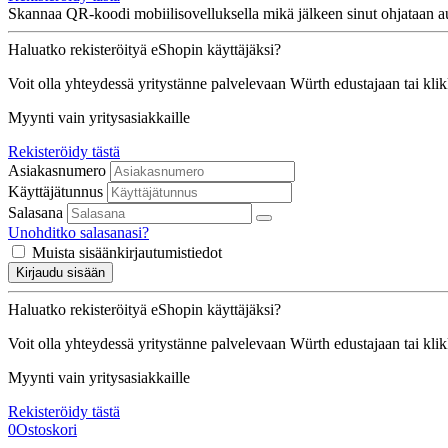
Skannaa QR-koodi mobiilisovelluksella mikä jälkeen sinut ohjataan au
Haluatko rekisteröityä eShopin käyttäjäksi?
Voit olla yhteydessä yritystänne palvelevaan Würth edustajaan tai kli
Myynti vain yritysasiakkaille
Rekisteröidy tästä
Asiakasnumero
Käyttäjätunnus
Salasana
Unohditko salasanasi?
Muista sisäänkirjautumistiedot
Kirjaudu sisään
Haluatko rekisteröityä eShopin käyttäjäksi?
Voit olla yhteydessä yritystänne palvelevaan Würth edustajaan tai kli
Myynti vain yritysasiakkaille
Rekisteröidy tästä
0
Ostoskori