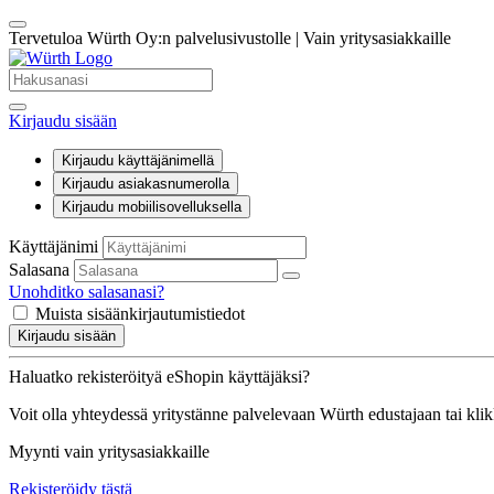
Tervetuloa Würth Oy:n palvelusivustolle | Vain yritysasiakkaille
Kirjaudu sisään
Kirjaudu käyttäjänimellä
Kirjaudu asiakasnumerolla
Kirjaudu mobiilisovelluksella
Käyttäjänimi
Salasana
Unohditko salasanasi?
Muista sisäänkirjautumistiedot
Kirjaudu sisään
Haluatko rekisteröityä eShopin käyttäjäksi?
Voit olla yhteydessä yritystänne palvelevaan Würth edustajaan tai kli
Myynti vain yritysasiakkaille
Rekisteröidy tästä