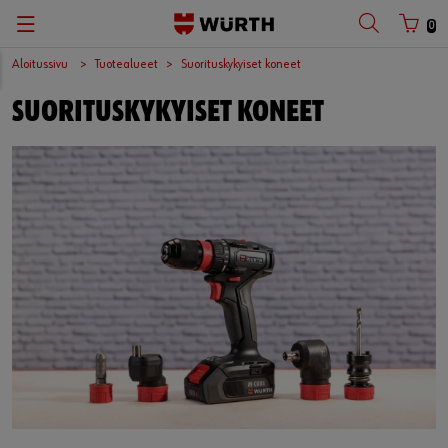
0
Aloitussivu
Tuotealueet
Suorituskykyiset koneet
SUORITUSKYKYISET KONEET