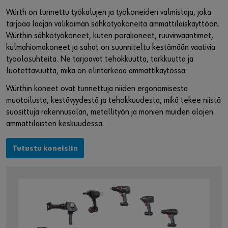
Würth on tunnettu työkalujen ja työkoneiden valmistaja, joka
tarjoaa laajan valikoiman sähkötyökoneita ammattilaiskäyttöön.
Würthin sähkötyökoneet, kuten porakoneet, ruuvinvääntimet,
kulmahiomakoneet ja sahat on suunniteltu kestämään vaativia
työolosuhteita. Ne tarjoavat tehokkuutta, tarkkuutta ja
luotettavuutta, mikä on elintärkeää ammattikäytössä.
Würthin koneet ovat tunnettuja niiden ergonomisesta
muotoilusta, kestävyydestä ja tehokkuudesta, mikä tekee niistä
suosittuja rakennusalan, metallityön ja monien muiden alojen
ammattilaisten keskuudessa.
Tutustu koneisiin