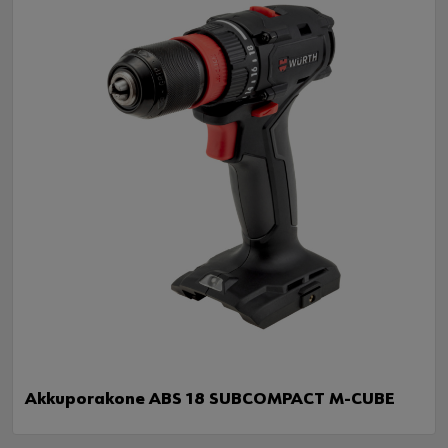
https://youtu.be/rREez7az1WU
Akkuporakone ABS 18 SUBCOMPACT M-CUBE