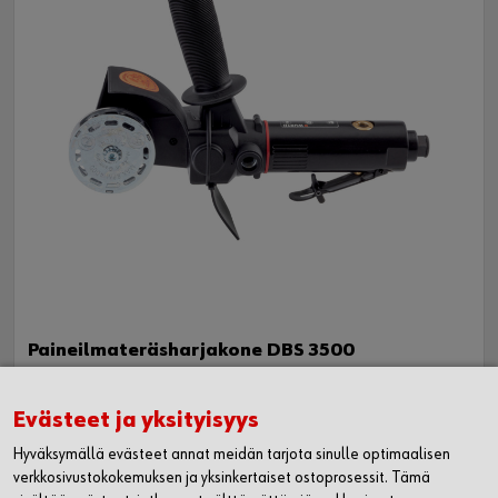
Paineilmateräsharjakone DBS 3500
Evästeet ja yksityisyys
WÜRTH OY
Hyväksymällä evästeet annat meidän tarjota sinulle optimaalisen
verkkosivustokokemuksen ja yksinkertaiset ostoprosessit. Tämä