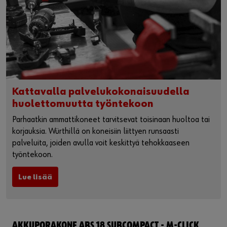
Kattavalla palvelukokonaisuudella
huolettomuutta työntekoon
Parhaatkin ammattikoneet tarvitsevat toisinaan huoltoa tai
korjauksia. Würthillä on koneisiin liittyen runsaasti
palveluita, joiden avulla voit keskittyä tehokkaaseen
työntekoon.
Lue lisää
AKKUPORAKONE ABS 18 SUBCOMPACT - M-CLICK