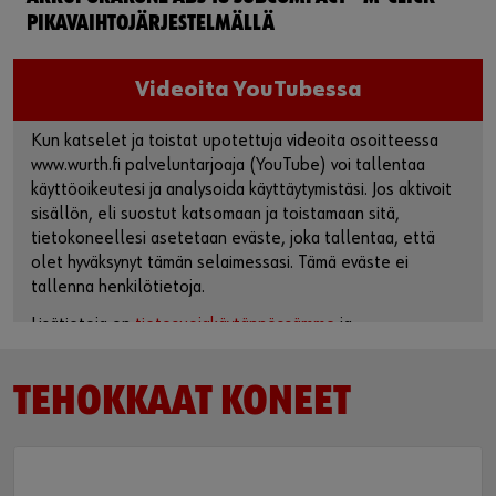
PIKAVAIHTOJÄRJESTELMÄLLÄ
Videoita YouTubessa
Kun katselet ja toistat upotettuja videoita osoitteessa
www.wurth.fi palveluntarjoaja (YouTube) voi tallentaa
käyttöoikeutesi ja analysoida käyttäytymistäsi. Jos aktivoit
sisällön, eli suostut katsomaan ja toistamaan sitä,
tietokoneellesi asetetaan eväste, joka tallentaa, että
olet hyväksynyt tämän selaimessasi. Tämä eväste ei
tallenna henkilötietoja.
Lisätietoja on
tietosuojakäytännössämme
ja
evästesivullamme.
TEHOKKAAT KONEET
Aktivoi sisältö
Voit myös käyttää tätä linkkiä päästäksesi videoon suoraan
palveluntarjoajan alustalla: