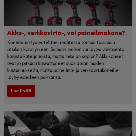
Akku-, verkkovirta-, vai paineilmakone?
Koneita eri työtyötehtäviin valitessa törmää toisinaan
otsikon kysymykseen. Samaan työhön voi löytyä vaihtoehto
kaikista kategorioista, mutta mikä on sopivin? Akkukoneet
ovat jo pitkään kasvattaneet suosiotaan muiden
kustannuksella, mutta paineilma- ja verkkovirtakoneille
löytyy edelleen paikkansa.
Lue lisää