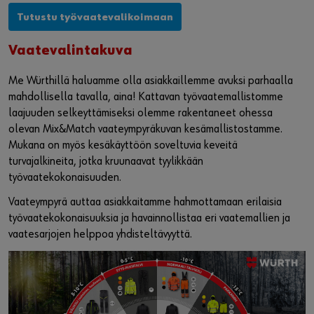
Tutustu työvaatevalikoimaan
Vaatevalintakuva
Me Würthillä haluamme olla asiakkaillemme avuksi parhaalla
mahdollisella tavalla, aina! Kattavan työvaatemallistomme
laajuuden selkeyttämiseksi olemme rakentaneet ohessa
olevan Mix&Match vaateympyräkuvan kesämallistostamme.
Mukana on myös kesäkäyttöön soveltuvia keveitä
turvajalkineita, jotka kruunaavat tyylikkään
työvaatekokonaisuuden.
Vaateympyrä auttaa asiakkaitamme hahmottamaan erilaisia
työvaatekokonaisuuksia ja havainnollistaa eri vaatemallien ja
vaatesarjojen helppoa yhdisteltävyyttä.