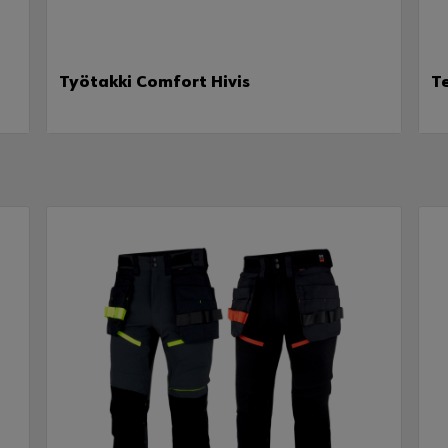
Työtakki Comfort Hivis
T