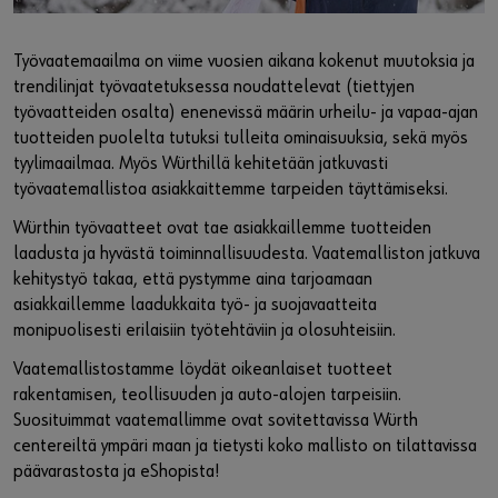
Työvaatemaailma on viime vuosien aikana kokenut muutoksia ja
trendilinjat työvaatetuksessa noudattelevat (tiettyjen
työvaatteiden osalta) enenevissä määrin urheilu- ja vapaa-ajan
tuotteiden puolelta tutuksi tulleita ominaisuuksia, sekä myös
tyylimaailmaa. Myös Würthillä kehitetään jatkuvasti
työvaatemallistoa asiakkaittemme tarpeiden täyttämiseksi.
Würthin työvaatteet ovat tae asiakkaillemme tuotteiden
laadusta ja hyvästä toiminnallisuudesta. Vaatemalliston jatkuva
kehitystyö takaa, että pystymme aina tarjoamaan
asiakkaillemme laadukkaita työ- ja suojavaatteita
monipuolisesti erilaisiin työtehtäviin ja olosuhteisiin.
Vaatemallistostamme löydät oikeanlaiset tuotteet
rakentamisen, teollisuuden ja auto-alojen tarpeisiin.
Suosituimmat vaatemallimme ovat sovitettavissa Würth
centereiltä ympäri maan ja tietysti koko mallisto on tilattavissa
päävarastosta ja eShopista!