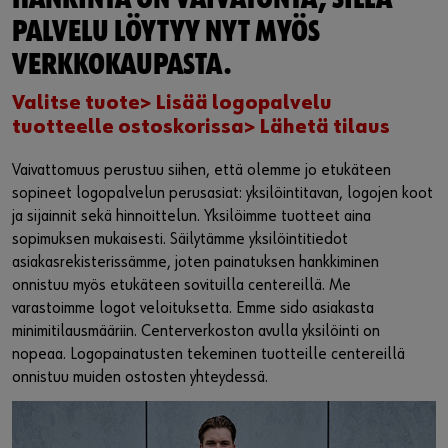
HANKINTA ON VAIVATONTA, SILLÄ
PALVELU LÖYTYY NYT MYÖS
VERKKOKAUPASTA.
Valitse tuote> Lisää logopalvelu
tuotteelle ostoskorissa> Lähetä tilaus
Vaivattomuus perustuu siihen, että olemme jo etukäteen
sopineet logopalvelun perusasiat: yksilöintitavan, logojen koot
ja sijainnit sekä hinnoittelun. Yksilöimme tuotteet aina
sopimuksen mukaisesti. Säilytämme yksilöintitiedot
asiakasrekisterissämme, joten painatuksen hankkiminen
onnistuu myös etukäteen sovituilla centereillä. Me
varastoimme logot veloituksetta. Emme sido asiakasta
minimitilausmääriin. Centerverkoston avulla yksilöinti on
nopeaa. Logopainatusten tekeminen tuotteille centereillä
onnistuu muiden ostosten yhteydessä.