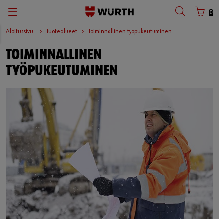
0
Aloitussivu
Tuotealueet
Toiminnallinen työpukeutuminen
TOIMINNALLINEN
TYÖPUKEUTUMINEN