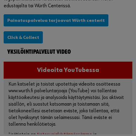
edustajalta tai Würth Centerissä.
Painatuspalvelua tarjoavat Würth centerit
Click & Collect
YKSILÖINTIPALVELUT VIDEO
Videoita YouTubessa
Kun katselet ja toistat upotettuja videoita osoitteessa
www.wurth.fi palveluntarjoaja (YouTube) voi tallentaa
käyttöoikeutesi ja analysoida käyttäytymistäsi. Jos aktivoit
sisällön, eli suostut katsomaan ja toistamaan sitä,
tietokoneellesi asetetaan eväste, joka tallentaa, että
olet hyväksynyt tämän selaimessasi. Tämä eväste ei
tallenna henkilötietoja.
Lisätietoja on
tietosuojakäytännössämme
ja