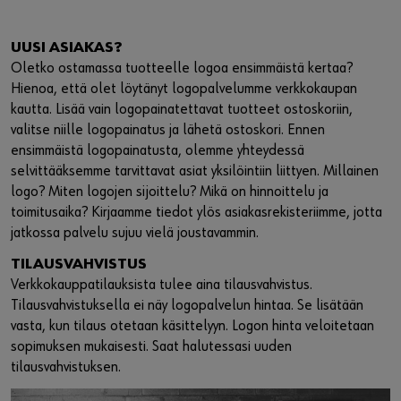
UUSI ASIAKAS?
Oletko ostamassa tuotteelle logoa ensimmäistä kertaa?
Hienoa, että olet löytänyt logopalvelumme verkkokaupan
kautta. Lisää vain logopainatettavat tuotteet ostoskoriin,
valitse niille logopainatus ja lähetä ostoskori. Ennen
ensimmäistä logopainatusta, olemme yhteydessä
selvittääksemme tarvittavat asiat yksilöintiin liittyen. Millainen
logo? Miten logojen sijoittelu? Mikä on hinnoittelu ja
toimitusaika? Kirjaamme tiedot ylös asiakasrekisteriimme, jotta
jatkossa palvelu sujuu vielä joustavammin.
TILAUSVAHVISTUS
Verkkokauppatilauksista tulee aina tilausvahvistus.
Tilausvahvistuksella ei näy logopalvelun hintaa. Se lisätään
vasta, kun tilaus otetaan käsittelyyn. Logon hinta veloitetaan
sopimuksen mukaisesti. Saat halutessasi uuden
tilausvahvistuksen.