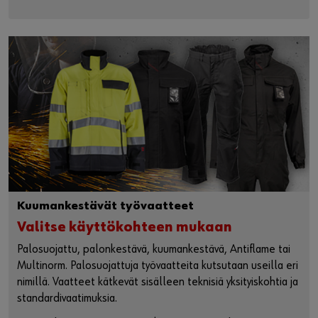
Kuumankestävät työvaatteet
Valitse käyttökohteen mukaan
Palosuojattu, palonkestävä, kuumankestävä, Antiflame tai
Multinorm. Palosuojattuja työvaatteita kutsutaan useilla eri
nimillä. Vaatteet kätkevät sisälleen teknisiä yksityiskohtia ja
standardivaatimuksia.