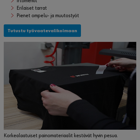
Irtomerkit
Erilaiset tarrat
Pienet ompelu- ja muutostyöt
Tutustu työvaatevalikoimaan
Korkealaatuiset painomateriaalit kestävät hyvin pesua.