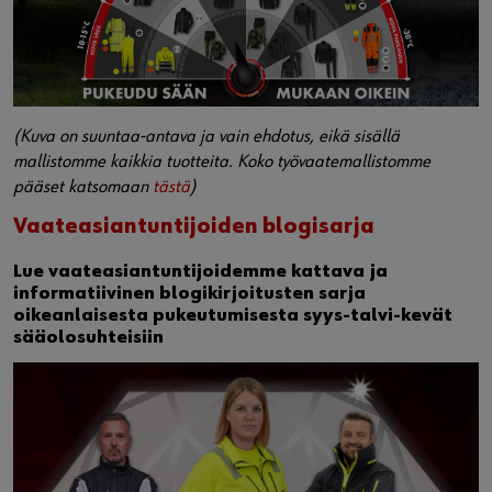
(Kuva on suuntaa-antava ja vain ehdotus, eikä sisällä
mallistomme kaikkia tuotteita. Koko työvaatemallistomme
pääset katsomaan
tästä
)
Vaateasiantuntijoiden blogisarja
Lue vaateasiantuntijoidemme kattava ja
informatiivinen blogikirjoitusten sarja
oikeanlaisesta pukeutumisesta syys-talvi-kevät
sääolosuhteisiin