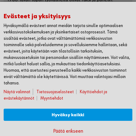
Evästeet ja yksityisyys
WÜRTH OY
Hyväksymällä evästeet annat meidän tarjota sinulle optimaalisen
verkkosivustokokemuksen ja yksinkertaiset ostoprosessit. Tämä
MYYNTI JA ASIAKASPALVELU
sisältää evästeet, jotka ovat välttämättömiä verkkosivuston
toiminnalle sekä palveluidemme ja sovelluksiemme hallintaan, sekä
WÜRTH HUOLTO
evästeet, joita käytetään vain tilastollisiin tarkoituksiin,
mukavuusasetuksiin tai personoidun sisällön näyttämiseen. Voit valita,
mitkä luokat haluat sallia, ja mukauttaa tiedonkäyttöasetuksiasi.
LASKUTUSTIEDOT
Huomaa, että asetustesi perusteella kaikki verkkosivuston toiminnot
eivät välttämättä ole käytettävissä. Voit muuttaa valintojasi milloin
SEURAA MEITÄ
tahansa.
WÜRTH MOBIILISOVELLUS
Näytä valinnat
Tietosuojaselosteet
Käyttöehdot ja
evästekäytännöt
Myyntiehdot
© Würth Oy
Hyväksy kaikki
Würth Oy:n myyntiehdot
Sivuston käyttöehdot ja evästekäytännöt
Päätä erikseen
Tietosuojaselosteet