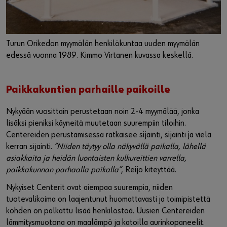
Turun Orikedon myymälän henkilökuntaa uuden myymälän
edessä vuonna 1989. Kimmo Virtanen kuvassa keskellä.
Paikkakuntien parhaille paikoille
Nykyään vuosittain perustetaan noin 2-4 myymälää, jonka
lisäksi pieniksi käyneitä muutetaan suurempiin tiloihin.
Centereiden perustamisessa ratkaisee sijainti, sijainti ja vielä
kerran sijainti.
”Niiden täytyy olla näkyvällä paikalla, lähellä
asiakkaita ja heidän luontaisten kulkureittien varrella,
paikkakunnan parhaalla paikalla”
, Reijo kiteyttää.
Nykyiset Centerit ovat aiempaa suurempia, niiden
tuotevalikoima on laajentunut huomattavasti ja toimipistettä
kohden on palkattu lisää henkilöstöä. Uusien Centereiden
lämmitysmuotona on maalämpö ja katoilla aurinkopaneelit.