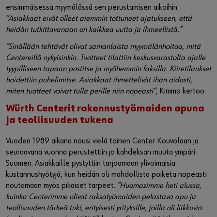
ensimmäisessä myymälässä sen perustamisen aikoihin.
”Asiakkaat eivät olleet aiemmin tottuneet ajatukseen, että
heidän tutkittavanaan on kaikkea uutta ja ihmeellistä.”
”Sinällään tehtävät olivat samanlaista myymälänhoitoa, mitä
Centereillä nykyisinkin. Tuotteet tilattiin keskusvarastolta ajalle
tyypilliseen tapaan postitse ja myöhemmin faksilla. Kiiretilaukset
hoidettiin puhelimitse. Asiakkaat ihmettelivät ihan aidosti,
miten tuotteet voivat tulla perille niin nopeasti”
, Kimmo kertoo.
Würth Centerit rakennustyömaiden apuna
ja teollisuuden tukena
Vuoden 1989 aikana nousi vielä toinen Center Kouvolaan ja
seuraavana vuonna perustettiin jo kahdeksan muuta ympäri
Suomen. Asiakkaille pystyttiin tarjoamaan ylivoimaisia
kustannushyötyjä, kun heidän oli mahdollista poiketa nopeasti
noutamaan myös pikaiset tarpeet.
”Huomasimme heti alussa,
kuinka Centerimme olivat raksatyömaiden pelastava apu ja
teollisuuden tärkeä tuki, erityisesti yrityksille, joilla oli liikkuvia