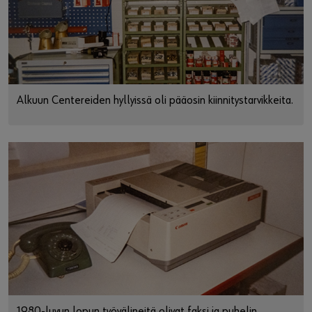
Alkuun Centereiden hyllyissä oli pääosin kiinnitystarvikkeita.
1980-luvun lopun työvälineitä olivat faksi ja puhelin.