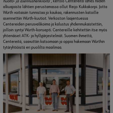
huolto- ja asennushenkilöitä”
, kertoo Centereitä lähes niiden
alkuajoista lähtien perustamassa ollut Reijo Kukkakorpi. Jotta
Würth voitaisiin tunnistaa jo kaukaa, rakennusten katoille
asennettiin Würth-kuutiot. Verkoston laajentuessa
Centereiden perusvalikoima ja kalustus yhdenmukaistettiin,
jolloin syntyi Wurth-konsepti. Centereille kehitettiin itse myös
yhtenäiset ATK- ja hyllyjärjestelmät. Suomen ihmettä,
Centereitä, saavuttiin katsomaan ja oppia hakemaan Würthin
tytäryhtiöistä eri puolilta maailmaa.