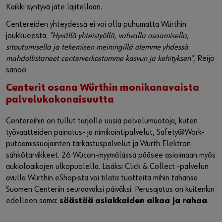
Kaikki syntyvä jäte lajitellaan.
Centereiden yhteydessä ei voi olla puhumatta Würthin
joukkueesta.
”Hyvällä yhteistyöllä, vahvalla osaamisella,
sitoutumisella ja tekemisen meiningillä olemme yhdessä
mahdollistaneet centerverkostomme kasvun ja kehityksen”
, Reijo
sanoo
Centerit osana Würthin monikanavaista
palvelukokonaisuutta
Centereihin on tullut tarjolle uusia palvelumuotoja, kuten
työvaatteiden painatus- ja nimikointipalvelut, Safety@Work-
putoamissuojainten tarkastuspalvelut ja Würth Elektron
sähkötarvikkeet. 26 Wücon-myymälässä pääsee asioimaan myös
aukioloaikojen ulkopuolella. Lisäksi Click & Collect -palvelun
avulla Würthin eShopista voi tilata tuotteita mihin tahansa
Suomen Centeriin seuraavaksi päiväksi. Perusajatus on kuitenkin
edelleen sama:
säästää asiakkaiden aikaa ja rahaa
.