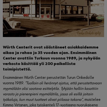
Würth Centerit ovat säästäneet asiakkaidemme
aikaa ja rahaa jo 35 vuoden ajan. Ensimmäinen
Center avattiin Turkuun vuonna 1989, ja nykyään
verkosto käsittää yli 200 paikallista
toimipistettä.
Ensimmäinen Würth Center perustettiin Turun Orikedolle
vuonna 1989.
”Tuolloin oli herännyt ajatus, että perustettavaan
myymälään olisi saatava esittelytila. Tyhjään halliin kasattiin
varasto ja pienenpieni myymälätila, jossa oli esillä joitain
työkaluja, kun muut tuotteet olivat piilossa takana”
, muistelee
Kimmo Virtanen, joka työskenteli 17-vuotiaana nuorukaisena