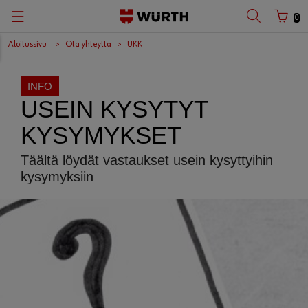
0
Aloitussivu
Ota yhteyttä
UKK
INFO
USEIN KYSYTYT
KYSYMYKSET
Täältä löydät vastaukset usein kysyttyihin
kysymyksiin