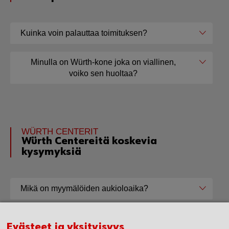
Kuinka voin palauttaa toimituksen?
Minulla on Würth-kone joka on viallinen,
voiko sen huoltaa?
WÜRTH CENTERIT
Würth Centereitä koskevia
kysymyksiä
Mikä on myymälöiden aukioloaika?
Näenkö jostain Würth Centereiden saldot?
Evästeet ja yksityisyys