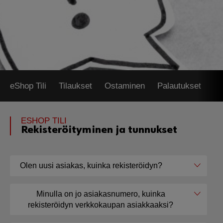
eShop Tili
Tilaukset
Ostaminen
Palautukset
Wü
ESHOP TILI
Rekisteröityminen ja tunnukset
Olen uusi asiakas, kuinka rekisteröidyn?
Minulla on jo asiakasnumero, kuinka
rekisteröidyn verkkokaupan asiakkaaksi?