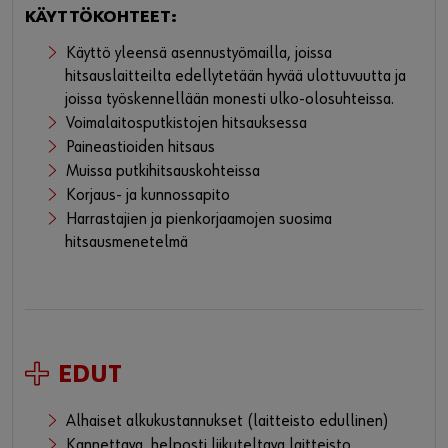
KÄYTTÖKOHTEET:
Käyttö yleensä asennustyömailla, joissa
hitsauslaitteilta edellytetään hyvää ulottuvuutta ja
joissa työskennellään monesti ulko-olosuhteissa.
Voimalaitosputkistojen hitsauksessa
Paineastioiden hitsaus
Muissa putkihitsauskohteissa
Korjaus- ja kunnossapito
Harrastajien ja pienkorjaamojen suosima
hitsausmenetelmä
EDUT
Alhaiset alkukustannukset (laitteisto edullinen)
Kannettava, helposti liikuteltava laitteisto