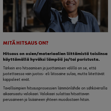
MITÄ HITSAUS ON?
Hitsaus on osien/materiaalien liittämistä toisiinsa
käyttämällä hyväksi lämpöä ja/tai puristusta.
Tärkein ero hitsaamisen ja juottamisen välillä on se, että
juotettaessa vain juotos- eli liitosaine sulaa, mutta liitettävät
kappaleet eivät.
Tavallisimpien hitsausprosessien lämmönlähde on sähkövirralla
aikaansaatu valokaari. Valokaari sulattaa hitsattavan
perusaineen ja lisäaineen yhteen muodostaen hitsin.