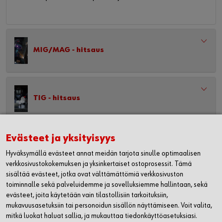
MIG/MAG - hitsaus
TIG - hitsaus
Evästeet ja yksityisyys
WÜRTH OY
Hyväksymällä evästeet annat meidän tarjota sinulle optimaalisen
verkkosivustokokemuksen ja yksinkertaiset ostoprosessit. Tämä
MYYNTI JA ASIAKASPALVELU
sisältää evästeet, jotka ovat välttämättömiä verkkosivuston
toiminnalle sekä palveluidemme ja sovelluksiemme hallintaan, sekä
WÜRTH HUOLTO
evästeet, joita käytetään vain tilastollisiin tarkoituksiin,
mukavuusasetuksiin tai personoidun sisällön näyttämiseen. Voit valita,
mitkä luokat haluat sallia, ja mukauttaa tiedonkäyttöasetuksiasi.
LASKUTUSTIEDOT