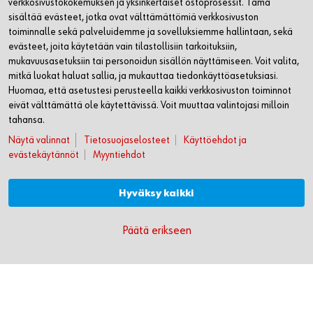
verkkosivustokokemuksen ja yksinkertaiset ostoprosessit. Tämä
sisältää evästeet, jotka ovat välttämättömiä verkkosivuston
toiminnalle sekä palveluidemme ja sovelluksiemme hallintaan, sekä
Palokatkovalitsin
Käy
evästeet, joita käytetään vain tilastollisiin tarkoituksiin,
 vain
Valitsin antaa käyttäjälle mahdollisien
Tääl
mukavuusasetuksiin tai personoidun sisällön näyttämiseen. Voit valita,
tuotteiden ETA-hyväksytyt ratkaisut
käyt
mitkä luokat haluat sallia, ja mukauttaa tiedonkäyttöasetuksiasi.
tilanteisiin.
Huomaa, että asetustesi perusteella kaikki verkkosivuston toiminnot
eivät välttämättä ole käytettävissä. Voit muuttaa valintojasi milloin
tahansa.
Näytä valinnat
Tietosuojaselosteet
Käyttöehdot ja
evästekäytännöt
Myyntiehdot
WÜRTH OY
MYYNTI JA ASIAKASPALVELU
Hyväksy kaikki
WÜRTH HUOLTO
Päätä erikseen
LASKUTUSTIEDOT
SEURAA MEITÄ
WÜRTH MOBIILISOVELLUS