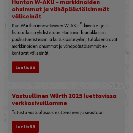
Hunton W-AKU – markkinoiden
ohuimmat ja vähäpäästöisimmät
väliseinät
®
Kun Würthin innovatiivinen W-AKU
-kiinnike- ja T-
listaratkaisu yhdistetään Huntonin laadukkaisiin
puukuitueristeisiin ja kuitukipsilevyihin, tuloksena ovat
markkinoiden ohuimmat ja vähäpäästöisimmät ei-
kantavat väliseinät.
Lue lisää
Vastuullinen Würth 2025 luettavissa
verkkosivuillamme
Tutustu vastuullisuus esitteeseen ja sivustoon
Lue lisää