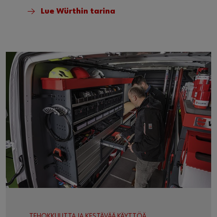
Lue Würthin tarina
TEHOKKUUTTA JA KESTÄVÄÄ KÄYTTÖÄ