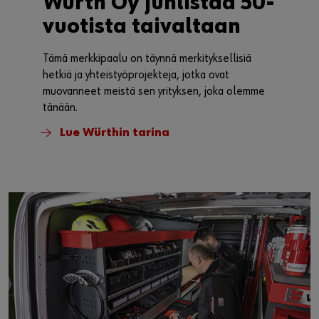
JUHLAVUOSI 2025
Würth Oy juhlistaa 50-
vuotista taivaltaan
Tämä merkkipaalu on täynnä merkityksellisiä
hetkiä ja yhteistyöprojekteja, jotka ovat
muovanneet meistä sen yrityksen, joka olemme
tänään.