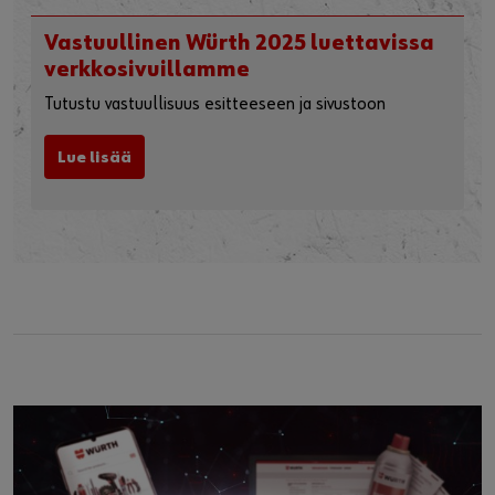
Hunton W-AKU – markkinoiden
ohuimmat ja vähäpäästöisimmät
väliseinät
®
Kun Würthin innovatiivinen W-AKU
-kiinnike- ja T-
listaratkaisu yhdistetään Huntonin laadukkaisiin
puukuitueristeisiin ja kuitukipsilevyihin, tuloksena ovat
markkinoiden ohuimmat ja vähäpäästöisimmät ei-
kantavat väliseinät.
Lue lisää
Vastuullinen Würth 2025 luettavissa
verkkosivuillamme
Tutustu vastuullisuus esitteeseen ja sivustoon
Lue lisää