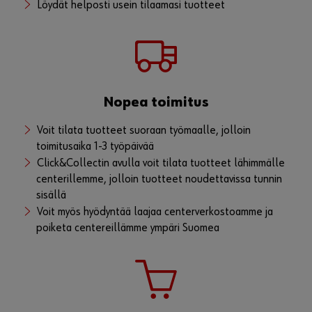
Voit avata meille yritystilin "Rekisteröidy
nyt" painikkeen kautta
Kirjautumisen etuja
Voit luoda tilauspohijia, jolloin tilauksen tekeminen
entistä nopeampaa
Voit tarkastella vanhoja tilauksia
Löydät helposti usein tilaamasi tuotteet
Nopea toimitus