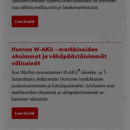
WÜRTH
NEWS
UUSIMMAT ARTIKKELIT
Sähkömittareiden kalibrointi
varmistaa sähköturvallisuuden ja
luotettavat mittaustulokset
Sähkömittareiden säännöllinen kalibrointi on kriittinen
osa sähköturvallisuutta ja laadunvarmistusta.
Lue lisää