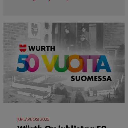
DIGITAALISET TYÖKALUT
Digital Würth
Digitaalinen työkalupakki täynnä palveluita
käytössäsi. Tutustu, miten voimme tukea
yrityksesi toimintaa ja vapauttaa aikaa
tärkeimpään, liiketoimintasi kehittämiseen.
Avaa työkalupakkisi ►