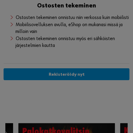
Voit tilata tuotteet suoraan työmaalle, jolloin
toimitusaika 1-3 työpäivää
Click&Collectin avulla voit tilata tuotteet lähimmälle
centerillemme, jolloin tuotteet noudettavissa tunnin
sisällä
Voit myös hyödyntää laajaa centerverkostoamme ja
poiketa centereillämme ympäri Suomea
Ostosten tekeminen
Ostosten tekeminen onnistuu niin verkossa kuin mobiilisti
Mobiilisovelluksen avulla, eShop on mukanasi missä ja
milloin vain
Ostosten tekeminen onnistuu myös eri sähköisten
järjestelmien kautta