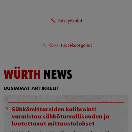
Koneet
Työturvallisuus
Kiinnitystarvikkeet
Kemikaalit/-tarvikkeet
Käsityökalut
Kaikki tuotekategoriat