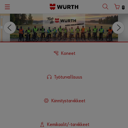
0
W-AKU
UUDEN SUKUPOLVEN
VÄLISEINÄJÄRJESTELMÄ
Tutkitusti paloluokiteltu, ääntä eristävä, kestävä
ja taloudellisesti tehokas
Tutustu W-AKUUN ->