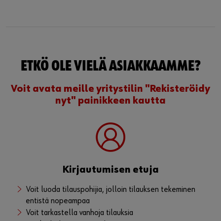
Laadukkaat
autokalusteet
Asennus- ja huoltoautojen käyttäjien
työskentelyn tehokkuutta voidaan merkittävästi
parantaa hyvin suunnitellulla autokalusteella.
Tutustu
ETKÖ OLE VIELÄ ASIAKKAAMME?