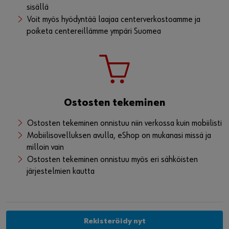
Voit tilata tuotteet suoraan työmaalle, jolloin
toimitusaika 1-3 työpäivää
Click&Collectin avulla voit tilata tuotteet lähimmälle
centerillemme, jolloin tuotteet noudettavissa tunnin
sisällä
Voit myös hyödyntää laajaa centerverkostoamme ja
poiketa centereillämme ympäri Suomea
Ostosten tekeminen
Ostosten tekeminen onnistuu niin verkossa kuin mobiilisti
Mobiilisovelluksen avulla, eShop on mukanasi missä ja
milloin vain
Ostosten tekeminen onnistuu myös eri sähköisten
järjestelmien kautta