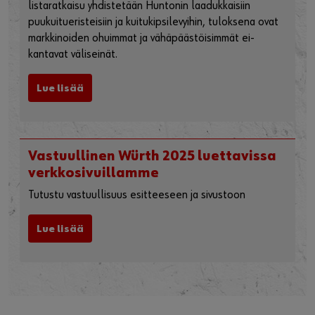
Hunton W-AKU – markkinoiden
ohuimmat ja vähäpäästöisimmät
väliseinät
®
Kun Würthin innovatiivinen W-AKU
-kiinnike- ja T-
listaratkaisu yhdistetään Huntonin laadukkaisiin
puukuitueristeisiin ja kuitukipsilevyihin, tuloksena ovat
markkinoiden ohuimmat ja vähäpäästöisimmät ei-
kantavat väliseinät.
Lue lisää
Vastuullinen Würth 2025 luettavissa
verkkosivuillamme
Tutustu vastuullisuus esitteeseen ja sivustoon
Lue lisää