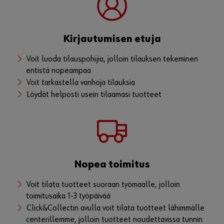
Voit avata meille yritystilin "Rekisteröidy
nyt" painikkeen kautta
Kirjautumisen etuja
Voit luoda tilauspohijia, jolloin tilauksen tekeminen
entistä nopeampaa
Voit tarkastella vanhoja tilauksia
Löydät helposti usein tilaamasi tuotteet
Nopea toimitus