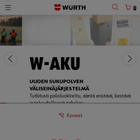
0
W-AKU
UUDEN SUKUPOLVEN
VÄLISEINÄJÄRJESTELMÄ
Tutkitusti paloluokiteltu, ääntä eristävä, kestävä
ja taloudellisesti tehokas
Tutustu W-AKUUN ->