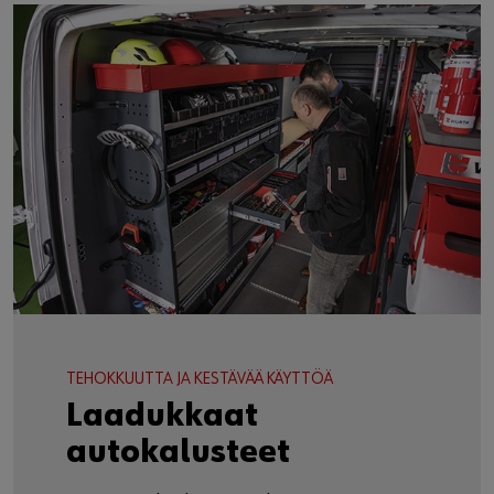
Lue Würthin tarina
TEHOKKUUTTA JA KESTÄVÄÄ KÄYTTÖÄ