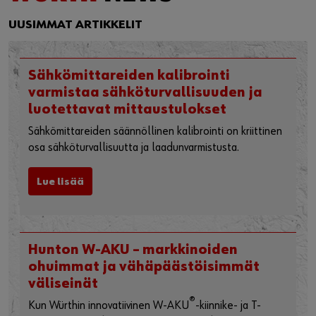
WÜRTH
NEWS
UUSIMMAT ARTIKKELIT
Sähkömittareiden kalibrointi
varmistaa sähköturvallisuuden ja
luotettavat mittaustulokset
Sähkömittareiden säännöllinen kalibrointi on kriittinen
osa sähköturvallisuutta ja laadunvarmistusta.
Lue lisää