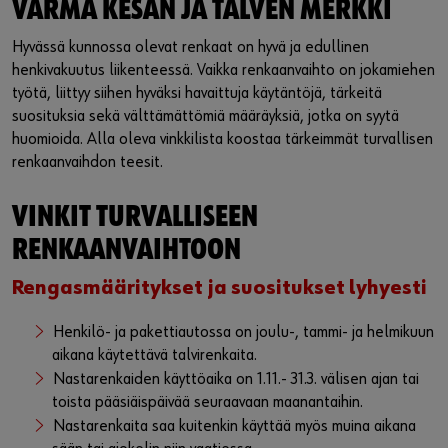
VARMA KESÄN JA TALVEN MERKKI
Hyvässä kunnossa olevat renkaat on hyvä ja edullinen
henkivakuutus liikenteessä. Vaikka renkaanvaihto on jokamiehen
työtä, liittyy siihen hyväksi havaittuja käytäntöjä, tärkeitä
suosituksia sekä välttämättömiä määräyksiä, jotka on syytä
huomioida. Alla oleva vinkkilista koostaa tärkeimmät turvallisen
renkaanvaihdon teesit.
VINKIT TURVALLISEEN
RENKAANVAIHTOON
Rengasmääritykset ja suositukset lyhyesti
Henkilö- ja pakettiautossa on joulu-, tammi- ja helmikuun
aikana käytettävä talvirenkaita.
Nastarenkaiden käyttöaika on 1.11.- 31.3. välisen ajan tai
toista pääsiäispäivää seuraavaan maanantaihin.
Nastarenkaita saa kuitenkin käyttää myös muina aikana