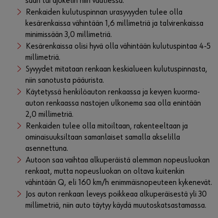
sään tai ajokelin niin vaatiessa.
Renkaiden kulutuspinnan urasyvyyden tulee olla
kesärenkaissa vähintään 1,6 millimetriä ja talvirenkaissa
minimissään 3,0 millimetriä.
Kesärenkaissa olisi hyvä olla vähintään kulutuspintaa 4-5
millimetriä.
Syvyydet mitataan renkaan keskialueen kulutuspinnasta,
niin sanotusta pääurista.
Käytetyssä henkilöauton renkaassa ja kevyen kuorma-
auton renkaassa nastojen ulkonema saa olla enintään
2,0 millimetriä.
Renkaiden tulee olla mitoiltaan, rakenteeltaan ja
ominaisuuksiltaan samanlaiset samalla akselilla
asennettuna.
Autoon saa vaihtaa alkuperäistä alemman nopeusluokan
renkaat, mutta nopeusluokan on oltava kuitenkin
vähintään Q, eli 160 km/h enimmäisnopeuteen kykenevät.
Jos auton renkaan leveys poikkeaa alkuperäisestä yli 30
millimetriä, niin auto täytyy käydä muutoskatsastamassa.