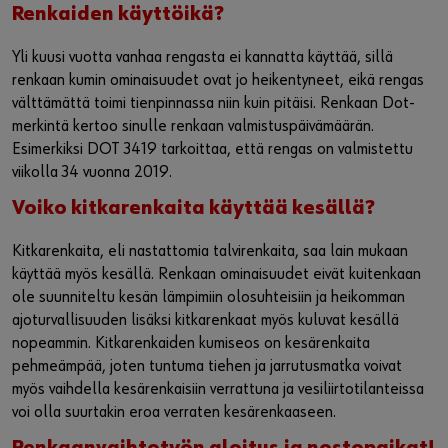
Renkaiden käyttöikä?
Yli kuusi vuotta vanhaa rengasta ei kannatta käyttää, sillä
renkaan kumin ominaisuudet ovat jo heikentyneet, eikä rengas
välttämättä toimi tienpinnassa niin kuin pitäisi. Renkaan Dot-
merkintä kertoo sinulle renkaan valmistuspäivämäärän.
Esimerkiksi DOT 3419 tarkoittaa, että rengas on valmistettu
viikolla 34 vuonna 2019.
Voiko kitkarenkaita käyttää kesällä?
Kitkarenkaita, eli nastattomia talvirenkaita, saa lain mukaan
käyttää myös kesällä. Renkaan ominaisuudet eivät kuitenkaan
ole suunniteltu kesän lämpimiin olosuhteisiin ja heikomman
ajoturvallisuuden lisäksi kitkarenkaat myös kuluvat kesällä
nopeammin. Kitkarenkaiden kumiseos on kesärenkaita
pehmeämpää, joten tuntuma tiehen ja jarrutusmatka voivat
myös vaihdella kesärenkaisiin verrattuna ja vesiliirtotilanteissa
voi olla suurtakin eroa verraten kesärenkaaseen.
Renkaanvaihtotyön aloitus ja nostopaikat!