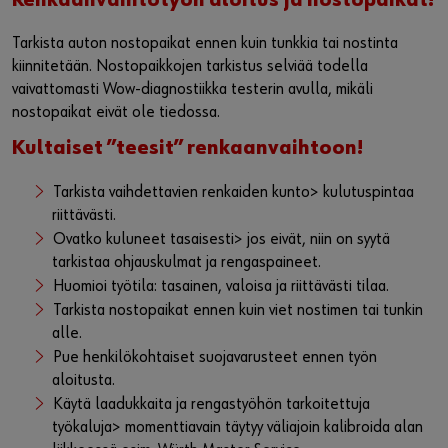
Tarkista auton nostopaikat ennen kuin tunkkia tai nostinta
kiinnitetään. Nostopaikkojen tarkistus selviää todella
vaivattomasti Wow-diagnostiikka testerin avulla, mikäli
nostopaikat eivät ole tiedossa.
Kultaiset ”teesit” renkaanvaihtoon!
Tarkista vaihdettavien renkaiden kunto> kulutuspintaa
riittävästi.
Ovatko kuluneet tasaisesti> jos eivät, niin on syytä
tarkistaa ohjauskulmat ja rengaspaineet.
Huomioi työtila: tasainen, valoisa ja riittävästi tilaa.
Tarkista nostopaikat ennen kuin viet nostimen tai tunkin
alle.
Pue henkilökohtaiset suojavarusteet ennen työn
aloitusta.
Käytä laadukkaita ja rengastyöhön tarkoitettuja
työkaluja> momenttiavain täytyy väliajoin kalibroida alan