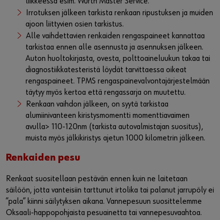
liikkeessä esim. Würth Master Service.
Irrotuksen jälkeen tarkista renkaan ripustuksen ja muiden
ajoon liittyvien osien tarkistus.
Alle vaihdettavien renkaiden rengaspaineet kannattaa
tarkistaa ennen alle asennusta ja asennuksen jälkeen.
Auton huoltokirjasta, ovesta, polttoaineluukun takaa tai
diagnostiikkatesteristä löydät tarvittaessa oikeat
rengaspaineet. TPMS rengaspainevalvontajärjestelmään
täytyy myös kertoa että rengassarja on muutettu.
Renkaan vaihdon jälkeen, on syytä tarkistaa
alumiinivanteen kiristysmomentti momenttiavaimen
avulla> 110-120nm (tarkista autovalmistajan suositus),
muista myös jälkikiristys ajetun 1000 kilometrin jälkeen.
Renkaiden pesu
Renkaat suositellaan pestävän ennen kuin ne laitetaan
säilöön, jotta vanteisiin tarttunut irtolika tai palanut jarrupöly ei
”pala” kiinni säilytyksen aikana. Vannepesuun suosittelemme
Oksaali-happopohjaista pesuainetta tai vannepesuvaahtoa.