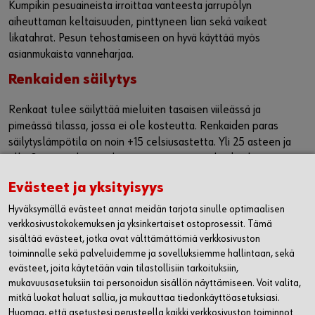
Kumpikin pesuaineista irroittaa vanteesta jarrupölyn
aiheuttaman keltaisuuden, pinttyneen lian sekä vaikeat
likatahrat. Pesun tehostamiseen on hyvä käyttää myös
asianmukaista vanneharjaa.
Renkaiden säilytys
Renkaat tulee säilyttää mieluiten tasaisen viileässä ja
pimeässä tilassa, jossa ei ole kosteutta. Renkaiden paras
säilytyslämpötila on noin +15 celsiusastetta. Yli 25 asteen ja
alle 0 asteen lämpötilat voivat muuttaa renkaiden kumin
ominaisuuksia ja lyhentää renkaiden käyttöikää.
Evästeet ja yksityisyys
WÜRTH OY
Hyväksymällä evästeet annat meidän tarjota sinulle optimaalisen
verkkosivustokokemuksen ja yksinkertaiset ostoprosessit. Tämä
MYYNTI JA ASIAKASPALVELU
sisältää evästeet, jotka ovat välttämättömiä verkkosivuston
toiminnalle sekä palveluidemme ja sovelluksiemme hallintaan, sekä
WÜRTH HUOLTO
evästeet, joita käytetään vain tilastollisiin tarkoituksiin,
mukavuusasetuksiin tai personoidun sisällön näyttämiseen. Voit valita,
mitkä luokat haluat sallia, ja mukauttaa tiedonkäyttöasetuksiasi.
LASKUTUSTIEDOT
Huomaa, että asetustesi perusteella kaikki verkkosivuston toiminnot