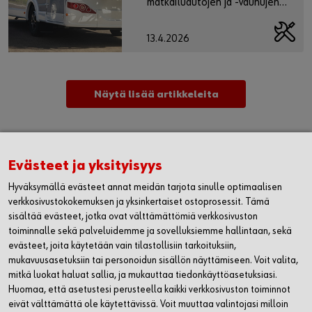
matkailuautojen ja -vaunujen
sekä retkeilypakettiautojen
huolto-, korjaus-, korikorjaus-,
13.4.2026
puhdistus- ja asennustöitä.
Näytä lisää artikkeleita
Takaisin NEWS etusivulle
Evästeet ja yksityisyys
WÜRTH OY
Hyväksymällä evästeet annat meidän tarjota sinulle optimaalisen
verkkosivustokokemuksen ja yksinkertaiset ostoprosessit. Tämä
MYYNTI JA ASIAKASPALVELU
sisältää evästeet, jotka ovat välttämättömiä verkkosivuston
toiminnalle sekä palveluidemme ja sovelluksiemme hallintaan, sekä
WÜRTH HUOLTO
evästeet, joita käytetään vain tilastollisiin tarkoituksiin,
mukavuusasetuksiin tai personoidun sisällön näyttämiseen. Voit valita,
mitkä luokat haluat sallia, ja mukauttaa tiedonkäyttöasetuksiasi.
LASKUTUSTIEDOT
Huomaa, että asetustesi perusteella kaikki verkkosivuston toiminnot
eivät välttämättä ole käytettävissä. Voit muuttaa valintojasi milloin
SEURAA MEITÄ