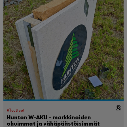
#Tuotteet
Hunton W-AKU – markkinoiden
ohuimmat ja vähäpäästöisimmät