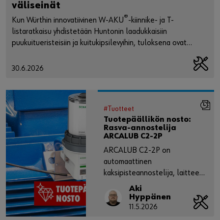
väliseinät
®
Kun Würthin innovatiivinen W-AKU
-kiinnike- ja T-
listaratkaisu yhdistetään Huntonin laadukkaisiin
puukuitueristeisiin ja kuitukipsilevyihin, tuloksena ovat
markkinoiden ohuimmat ja vähäpäästöisimmät ei-kantavat
väliseinät.
30.6.2026
#Tuotteet
Tuotepäällikön nosto:
Rasva-annostelija
ARCALUB C2-2P
ARCALUB C2-2P on
automaattinen
kaksipisteannostelija, laitteen
kahta syöttöpumppua voidaan
Aki
ohjata toisistaan riippumatta.
Hyppänen
11.5.2026