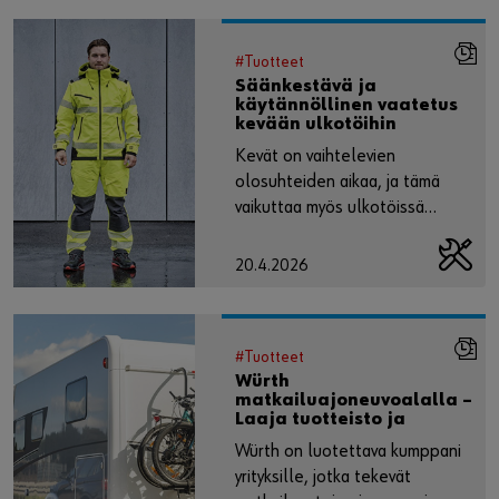
#Tuotteet
Säänkestävä ja
käytännöllinen vaatetus
kevään ulkotöihin
Kevät on vaihtelevien
olosuhteiden aikaa, ja tämä
vaikuttaa myös ulkotöissä
pukeutumiseen
20.4.2026
#Tuotteet
Würth
matkailuajoneuvoalalla –
Laaja tuotteisto ja
kattavat palvelut
Würth on luotettava kumppani
ammattilaisten tarpeisiin
yrityksille, jotka tekevät