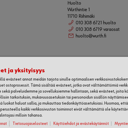
Huolto
Würthintie 1
11710 Riihimäki
010 308 6721 huolto
010 308 6719 varaosat
huolto@wurth.fi
et ja yksityisyys
lä evästeet annat meidän tarjota sinulle optimaalisen verkkosivustokoke
iset ostoprosessit. Tämä sisältää evästeet, jotka ovat välttämättömiä verk
e sekä palveluidemme ja sovelluksiemme hallintaan, sekä evästeet, joita k
ollisiin tarkoituksiin, mukavuusasetuksiin tai personoidun sisällön näyttämise
BIILISOVELLUS
tkä luokat haluat sallia, ja mukauttaa tiedonkäyttöasetuksiasi. Huomaa, että
 perusteella kaikki verkkosivuston toiminnot eivät välttämättä ole käytettävi
lintojasi milloin tahansa.
nnat
Tietosuojaselosteet
Käyttöehdot ja evästekäytännöt
Myynti