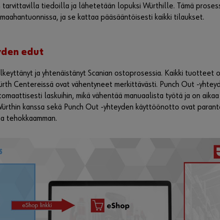
tarvittavilla tiedoilla ja lähetetään lopuksi Würthille. Tämä prosess
 maahantuonnissa, ja se kattaa pääsääntöisesti kaikki tilaukset.
yden edut
keyttänyt ja yhtenäistänyt Scanian ostoprosessia. Kaikki tuotteet ov
Würth Centereissä ovat vähentyneet merkittävästi. Punch Out -yhtey
tomaattisesti laskuihin, mikä vähentää manuaalista työtä ja on aikaa
 Würthin kanssa sekä Punch Out -yhteyden käyttöönotto ovat parant
sta tehokkaamman.