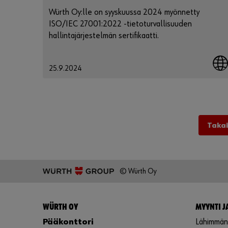
Würth Oy:lle on syyskuussa 2024 myönnetty
ISO/IEC 27001:2022 -tietoturvallisuuden
hallintajärjestelmän sertifikaatti.
25.9.2024
Takai
© Würth Oy
WÜRTH OY
MYYNTI J
Pääkonttori
Lähimmän 