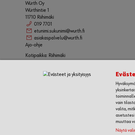
Würth Oy
Würthintie 1
11710 Riihimäki
019 7701
etunimi.sukunimi@wurth.fi
asiakaspalvelu@wurth.fi
Ajo-ohje
Kotipaikka: Riihimäki
Y-tunnus 0202881-6
Business ID FI02028816
Eväste
Toimitusjohtaja Mika Rantanen
Corporate Compliance Reporting System
Hyväksymäl
Oiva-raportit
yksinkerta
toiminnall
vain tilast
SEURAA MEITÄ
WÜRTH MO
valita, mi
asetustesi
muuttaa va
Näytä vali