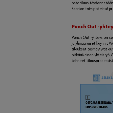
ostotilaus täydennetään 
Scanian toimipisteissä ja
Punch Out -yhte
Punch Out -yhteys on sel
ja ylimääräiset käynnit 
tilaukset täsmäytyvät au
pitkäaikainen yhteistyö
tehneet tilausprosessi