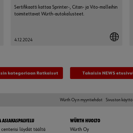
Sertifikaatti kattaa Sprinter-, Citan- ja Vito-malleihin
toimitettavat Würth-autokalusteet.
4.12.2024
sin kategoriaan Ratkaisut
Takaisin NEWS etusivu
Würth Oy:n myyntiehdot
Sivuston käytt
A ASIAKASPALVELU
WÜRTH HUOLTO
centerisi löydät täältä
Würth Oy