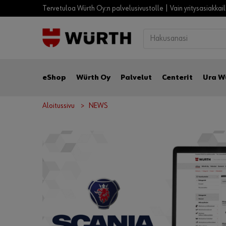
Tervetuloa Würth Oy:n palvelusivustolle | Vain yritysasiakkai
eShop
Würth Oy
Palvelut
Centerit
Ura W
Aloitussivu
NEWS