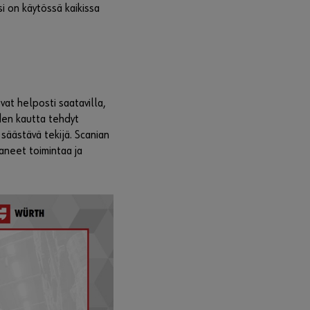
,
i on käytössä kaikissa
klikka
a
kuvast
a
lisätie
toja.
Vaihda
at helposti saatavilla,
Center
den kautta tehdyt
Voit olla
 säästävä tekijä. Scanian
yhteyde
aneet toimintaa ja
ssä
yritystän
ne
palvelev
aan
Würth
edustaj
aan tai
klikkaa
”Rekiste