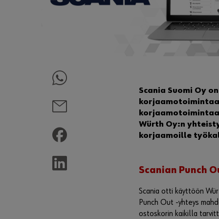
Scania Suomi Oy on
korjaamotoimintaan 
korjaamotoimintaan
Würth Oy:n yhteist
korjaamoille työkal
Scanian Punch Ou
Scania otti käyttöön Wür
Punch Out -yhteys mahdol
ostoskorin kaikilla tarvit