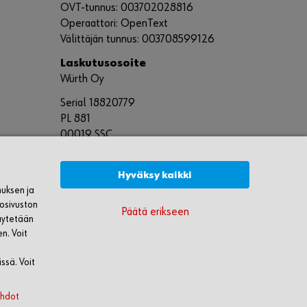
OVT-tunnus: 003702028816
Operaattori: OpenText
Välittäjän tunnus: 003708599126
Laskutusosoite
Würth Oy
Serial 18820779
PL 881
00019 SSC
Hyväksy kaikki
muksen ja
kosivuston
Päätä erikseen
äytetään
en. Voit
ssä. Voit
ehdot