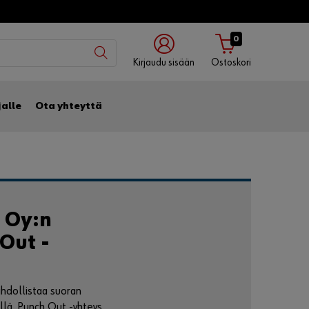
0
Kirjaudu sisään
Ostoskori
Kirjaudu
Kirjaudu
Kirjaudu
jalle
Ota yhteyttä
käyttäjänimellä
asiakasnumerolla
mobiilisovelluksella
Asiakasnumero
 Oy:n
Käyttäjätunnus
Out -
Salasana
ahdollistaa suoran
llä. Punch Out -yhteys