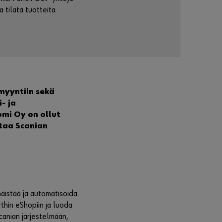
a tilata tuotteita
Unohdit
ko
salasan
asi?
Muista
myyntiin sekä
sisäänkirjautumistiedot
- ja
omi Oy on ollut
Kirjaudu
taa Scanian
sisään
Valitt
äistää ja automatisoida.
u
thin eShopiin ja luoda
Würth
 Scanian järjestelmään,
Center