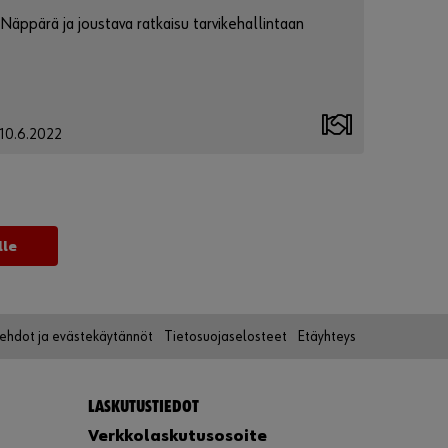
Näppärä ja joustava ratkaisu tarvikehallintaan
10.6.2022
lle
öehdot ja evästekäytännöt
Tietosuojaselosteet
Etäyhteys
LASKUTUSTIEDOT
Verkkolaskutusosoite