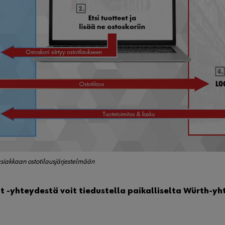
asiakkaan ostotilausjärjestelmään
t -yhteydestä voit tiedustella paikalliselta Würth-yh