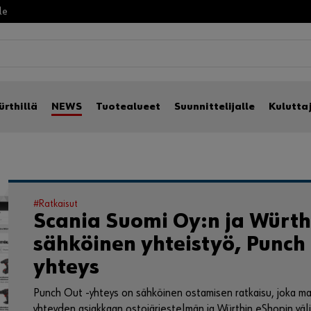
lle
ürthillä
NEWS
Tuotealueet
Suunnittelijalle
Kulutta
#Ratkaisut
Scania Suomi Oy:n ja Würth
sähköinen yhteistyö, Punch 
yhteys
Punch Out -yhteys on sähköinen ostamisen ratkaisu, joka m
yhteyden asiakkaan ostojärjestelmän ja Würthin eShopin väli