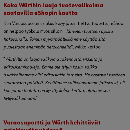
Koko Würthin laaja tuotevalikoima
saatavilla eShopin kautta
Kun Varaosaportin asiakas kysyy jotain tiettyä tuotetta, eShop
on helppo työkalu myös silloin. ”
Kaivelen tuotteen äpistä
hakusanalla. Toinen myyntipäällikkömme käyttää sitä
puolestaan enemmän tietokoneelta
”, Mikko kertoo.
”
Würthillä on laaja valikoima rakennustarvikkeita ja
erikoiskemikaaleja. Emme ole tyhjin käsin, vaikka
asiakkaillamme olisi erikoisiakin tarpeita. He noutavat tuotteen
seuraavana päivänä. Kehitämme valikoimaamme jatkuvasti, eli
kun jotain tuotetta on kysytty kolme kertaa, otamme sen
hyllyvalikoimaan.
”
Varaosaportti ja Würth kehittävät