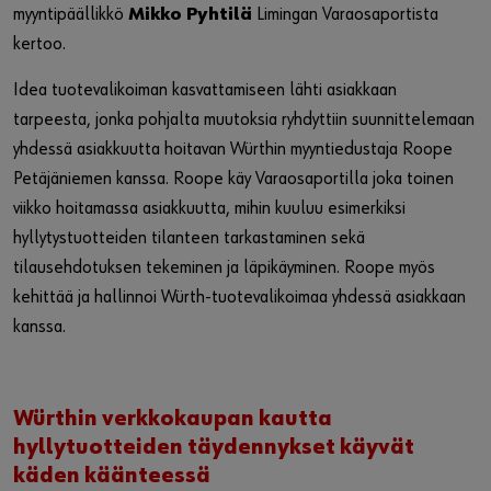
myyntipäällikkö
Mikko Pyhtilä
Limingan Varaosaportista
kertoo.
Idea tuotevalikoiman kasvattamiseen lähti asiakkaan
tarpeesta, jonka pohjalta muutoksia ryhdyttiin suunnittelemaan
yhdessä asiakkuutta hoitavan Würthin myyntiedustaja Roope
Petäjäniemen kanssa. Roope käy Varaosaportilla joka toinen
viikko hoitamassa asiakkuutta, mihin kuuluu esimerkiksi
hyllytystuotteiden tilanteen tarkastaminen sekä
tilausehdotuksen tekeminen ja läpikäyminen. Roope myös
kehittää ja hallinnoi Würth-tuotevalikoimaa yhdessä asiakkaan
kanssa.
Würthin verkkokaupan kautta
hyllytuotteiden täydennykset käyvät
käden käänteessä