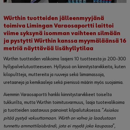
Würthin tuotteiden jälleenmyyjänä
toimiva Limingan Varaosaportti laittoi
viime syksynä isomman vaihteen silmään
ja pystytti Würthin kanssa myymäläänsä 16
metriä näyttävää lisähyllytilaa
Würthin tuotteiden valikoima laajeni 10 tuotteesta jo 200–300
hyllypalvelutuotteeseen. Hyllyissä on kiinnitystarvikkeita, kuten
kilopultteja, muttereita ja ruuveja sekä liimamassoja,
uretaaneja ja kemikaaleja sekä pienissä määrin myös suojaimia.
Aiemmin Varaosaportti hankki kiinnitystarvikkeet toiselta
tukkurilta, mutta Würthin toimitusvarmuus, laaja tuotevalikoima
ja tuotteiden saatavuus painoivat kilpailutuksessa. ”
Asiakas
pitää pystyä vakuuttamaan. Würth on vahva ja laadustaan
tunnettu ammattilaisbrändi, jota ei myydä joka kaupassa
”,