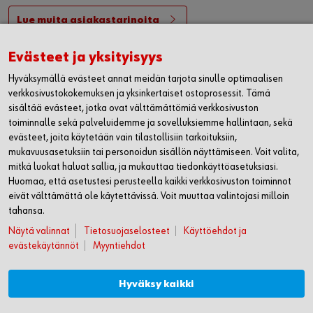
Lue muita asiakastarinoita
Evästeet ja yksityisyys
WÜRTH OY
Hyväksymällä evästeet annat meidän tarjota sinulle optimaalisen
verkkosivustokokemuksen ja yksinkertaiset ostoprosessit. Tämä
MYYNTI JA ASIAKASPALVELU
sisältää evästeet, jotka ovat välttämättömiä verkkosivuston
toiminnalle sekä palveluidemme ja sovelluksiemme hallintaan, sekä
evästeet, joita käytetään vain tilastollisiin tarkoituksiin,
WÜRTH HUOLTO
mukavuusasetuksiin tai personoidun sisällön näyttämiseen. Voit valita,
mitkä luokat haluat sallia, ja mukauttaa tiedonkäyttöasetuksiasi.
LASKUTUSTIEDOT
Huomaa, että asetustesi perusteella kaikki verkkosivuston toiminnot
eivät välttämättä ole käytettävissä. Voit muuttaa valintojasi milloin
SEURAA MEITÄ
tahansa.
WÜRTH MOBIILISOVELLUS
Näytä valinnat
Tietosuojaselosteet
Käyttöehdot ja
evästekäytännöt
Myyntiehdot
© Würth Oy
Hyväksy kaikki
Würth Oy:n myyntiehdot
Sivuston käyttöehdot ja evästekäytännöt