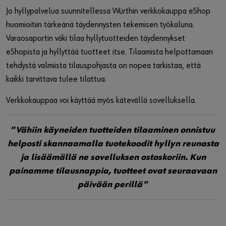
Jo hyllypalvelua suunnitellessa Würthin verkkokauppa eShop
huomioitiin tärkeänä täydennysten tekemisen työkaluna.
Varaosaportin väki tilaa hyllytuotteiden täydennykset
eShopista ja hyllyttää tuotteet itse. Tilaamista helpottamaan
tehdystä valmiista tilauspohjasta on nopea tarkistaa, että
kaikki tarvittava tulee tilattua.
Verkkokauppaa voi käyttää myös kätevällä sovelluksella.
”
Vähiin käyneiden tuotteiden tilaaminen onnistuu
helposti skannaamalla tuotekoodit hyllyn reunasta
ja lisäämällä ne sovelluksen ostoskoriin. Kun
painamme tilausnappia, tuotteet ovat seuraavaan
päivään perillä
”