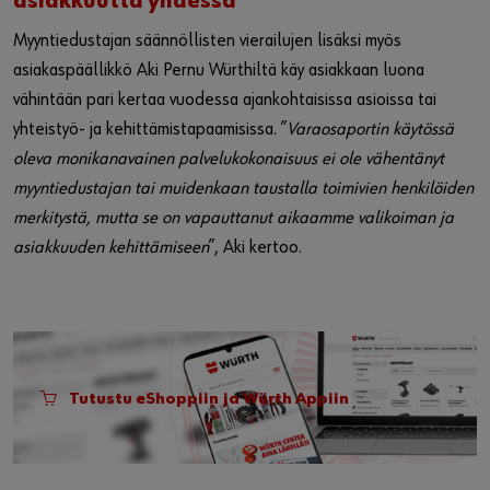
asiakkuutta yhdessä
Myyntiedustajan säännöllisten vierailujen lisäksi myös
asiakaspäällikkö Aki Pernu Würthiltä käy asiakkaan luona
vähintään pari kertaa vuodessa ajankohtaisissa asioissa tai
yhteistyö- ja kehittämistapaamisissa. ”
Varaosaportin käytössä
oleva monikanavainen palvelukokonaisuus ei ole vähentänyt
myyntiedustajan tai muidenkaan taustalla toimivien henkilöiden
merkitystä, mutta se on vapauttanut aikaamme valikoiman ja
asiakkuuden kehittämiseen
”, Aki kertoo.
Tutustu eShoppiin ja Würth Appiin