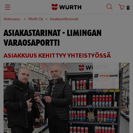
0
Aloitussivu
Würth Oy
Asiakasreferenssit
ASIAKASTARINAT - LIMINGAN
VARAOSAPORTTI
ASIAKKUUS KEHITTYY YHTEISTYÖSSÄ