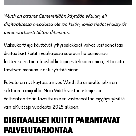
Tour De Würth
Hyllytyspalvelu
Ammattilaisten kiinnitystarvikkeet
Würth on ottanut Centereillään käyttöön eKuitin, eli
Click&Collect
Mittalaitteet
digitaalisessa muodossa olevan kuitin, jonka tiedot yhdistyvät
Dokumentaatiot: KTT, ETA ja DoP, DoC
Tekniset kemikaalit
automaattisesti tilitapahtumaan.
Maksukortteja käyttävät yritysasiakkaat voivat vastaanottaa
Pesuainevalitsin
digitaaliset kuitit reaaliajassa suoraan haluamaansa
Toiminnallinen työpukeutuminen
laitteeseen tai taloushallintajärjestelmään ilman, että niitä
tarvitsee manuaalisesti syöttää sinne.
Turvallisuuskoulutus
Palvelu on nyt käytössä myös Würthillä asioivilla julkisen
Ajankohtaiset edut
sektorin toimijoilla. Näin Würth vastaa etuajassa
Valtionkonttorin tavoitteeseen vastaanottaa myyjäyrityksiltä
vain eKuitteja vuodesta 2025 alkaen.
DIGITAALISET KUITIT PARANTAVAT
PALVELUTARJONTAA