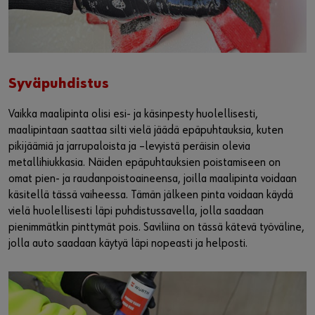
Syväpuhdistus
Vaikka maalipinta olisi esi- ja käsinpesty huolellisesti,
maalipintaan saattaa silti vielä jäädä epäpuhtauksia, kuten
pikijäämiä ja jarrupaloista ja –levyistä peräisin olevia
metallihiukkasia. Näiden epäpuhtauksien poistamiseen on
omat pien- ja raudanpoistoaineensa, joilla maalipinta voidaan
käsitellä tässä vaiheessa. Tämän jälkeen pinta voidaan käydä
vielä huolellisesti läpi puhdistussavella, jolla saadaan
pienimmätkin pinttymät pois. Saviliina on tässä kätevä työväline,
jolla auto saadaan käytyä läpi nopeasti ja helposti.