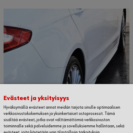
Evästeet ja yksityisyys
WÜRTH OY
Hyväksymällä evästeet annat meidän tarjota sinulle optimaalisen
verkkosivustokokemuksen ja yksinkertaiset ostoprosessit. Tämä
MYYNTI JA ASIAKASPALVELU
sisältää evästeet, jotka ovat välttämättömiä verkkosivuston
toiminnalle sekä palveluidemme ja sovelluksiemme hallintaan, sekä
WÜRTH HUOLTO
evästeet, joita käytetään vain tilastollisiin tarkoituksiin,