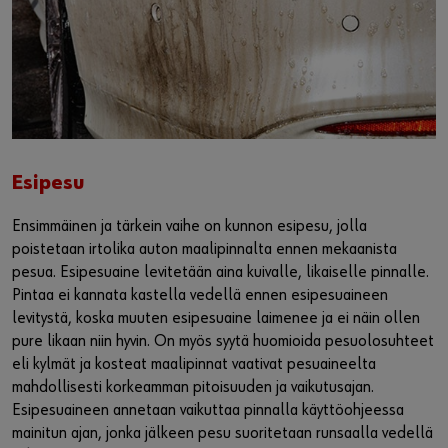
Esipesu
Ensimmäinen ja tärkein vaihe on kunnon esipesu, jolla
poistetaan irtolika auton maalipinnalta ennen mekaanista
pesua. Esipesuaine levitetään aina kuivalle, likaiselle pinnalle.
Pintaa ei kannata kastella vedellä ennen esipesuaineen
levitystä, koska muuten esipesuaine laimenee ja ei näin ollen
pure likaan niin hyvin. On myös syytä huomioida pesuolosuhteet
eli kylmät ja kosteat maalipinnat vaativat pesuaineelta
mahdollisesti korkeamman pitoisuuden ja vaikutusajan.
Esipesuaineen annetaan vaikuttaa pinnalla käyttöohjeessa
mainitun ajan, jonka jälkeen pesu suoritetaan runsaalla vedellä