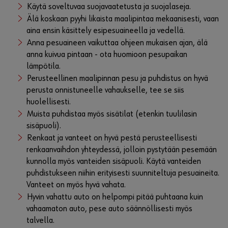
Käytä soveltuvaa suojavaatetusta ja suojalaseja.
Älä koskaan pyyhi likaista maalipintaa mekaanisesti, vaan
aina ensin käsittely esipesuaineella ja vedellä.
Anna pesuaineen vaikuttaa ohjeen mukaisen ajan, älä
anna kuivua pintaan - ota huomioon pesupaikan
lämpötila.
Perusteellinen maalipinnan pesu ja puhdistus on hyvä
perusta onnistuneelle vahaukselle, tee se siis
huolellisesti.
Muista puhdistaa myös sisätilat (etenkin tuulilasin
sisäpuoli).
Renkaat ja vanteet on hyvä pestä perusteellisesti
renkaanvaihdon yhteydessä, jolloin pystytään pesemään
kunnolla myös vanteiden sisäpuoli. Käytä vanteiden
puhdistukseen niihin erityisesti suunniteltuja pesuaineita.
Vanteet on myös hyvä vahata.
Hyvin vahattu auto on helpompi pitää puhtaana kuin
vahaamaton auto, pese auto säännöllisesti myös
talvella.