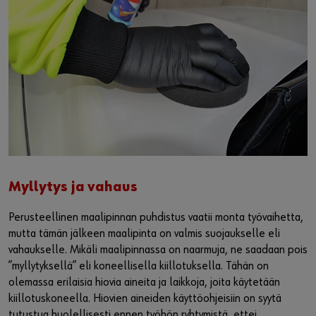
Myllytys ja vahaus
Perusteellinen maalipinnan puhdistus vaatii monta työvaihetta,
mutta tämän jälkeen maalipinta on valmis suojaukselle eli
vahaukselle. Mikäli maalipinnassa on naarmuja, ne saadaan pois
”myllytyksellä” eli koneellisella kiillotuksella. Tähän on
olemassa erilaisia hiovia aineita ja laikkoja, joita käytetään
kiillotuskoneella. Hiovien aineiden käyttöohjeisiin on syytä
tutustua huolellisesti ennen työhön ryhtymistä, ettei