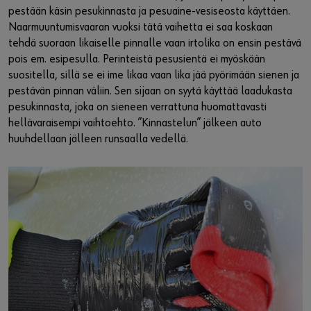
pestään käsin pesukinnasta ja pesuaine-vesiseosta käyttäen.
Naarmuuntumisvaaran vuoksi tätä vaihetta ei saa koskaan
tehdä suoraan likaiselle pinnalle vaan irtolika on ensin pestävä
pois em. esipesulla. Perinteistä pesusientä ei myöskään
suositella, sillä se ei ime likaa vaan lika jää pyörimään sienen ja
pestävän pinnan väliin. Sen sijaan on syytä käyttää laadukasta
pesukinnasta, joka on sieneen verrattuna huomattavasti
hellävaraisempi vaihtoehto. ”Kinnastelun” jälkeen auto
huuhdellaan jälleen runsaalla vedellä.