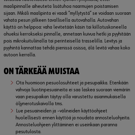
maalipinnalle aiheuteta lisätuhoa naarmujen poistamisen
sijaan. Mikäli maalipinta ei vaadi ”myllytystä” se voidaan suoraan
vahata pesun jälkeen tavallisella autovahalla. Autovahan
käyttö on helppoa: vaha levitetään käsin tai kiillotuskoneella
ohueksi kerrokseksi pinnalle, annetaan kuivua hetki ja pyyhitään
pois mikrokuituliinalla tai perinteisellä trasselilla. Levitys ja
pyyhintä kannattaa tehdä pienissä osissa, älä levitä vahaa koko
autoon kerralla.
ON TÄRKEÄÄ MUISTAA
Ota huomioon pesuolosuhteet ja pesupaikka. Etenkään
vahvoja liuotinpesuaineita ei saa laskea suoraan viemäriin
vaan pesupaikan täytyy olla varustettu asianmukaisella
öljynerotuskaivolla tms.
Lue pesuaineiden ja –välineiden käyttöohjeet
huolellisesti ennen käyttöä ja noudata annosteluohjeita.
Annosteluohjeen ylittäminen ei useinkaan paranna
pesutulosta.