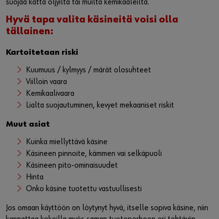
suojaa kättä öljyiltä tai muilta kemikaaleilta.
Hyvä tapa valita käsineitä voisi olla
tällainen:
Kartoitetaan riski
Kuumuus / kylmyys / märät olosuhteet
Viilloin vaara
Kemikaalivaara
Lialta suojautuminen, kevyet mekaaniset riskit
Muut asiat
Kuinka miellyttävä käsine
Käsineen pinnoite, kämmen vai selkäpuoli
Käsineen pito-ominaisuudet
Hinta
Onko käsine tuotettu vastuullisesti
Jos omaan käyttöön on löytynyt hyvä, itselle sopiva käsine, niin