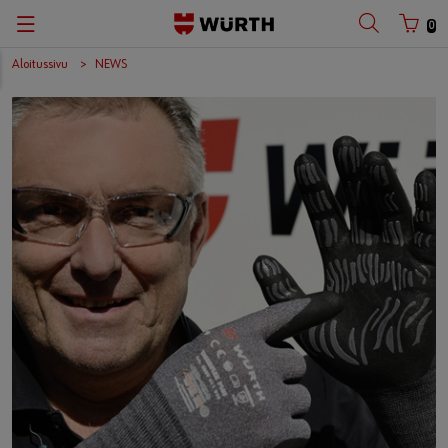
0
Aloitussivu
NEWS