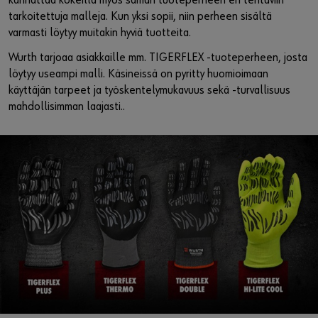
kannattaa kokeilla myös saman tuoteperheen eri tehtäviin
tarkoitettuja malleja. Kun yksi sopii, niin perheen sisältä
varmasti löytyy muitakin hyviä tuotteita.
Wurth tarjoaa asiakkaille mm. TIGERFLEX -tuoteperheen, josta
löytyy useampi malli. Käsineissä on pyritty huomioimaan
käyttäjän tarpeet ja työskentelymukavuus sekä -turvallisuus
mahdollisimman laajasti..