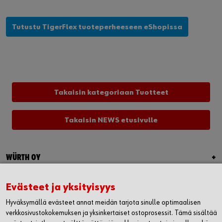
Tutustu TigerFlex tuoteperheeseen eShopissa
Takaisin kategoriaan Tuotteet
Takaisin NEWS etusivulle
WÜRTH OY
MYYNTI JA ASIAKASPALVELU
Evästeet ja yksityisyys
WÜRTH HUOLTO
Hyväksymällä evästeet annat meidän tarjota sinulle optimaalisen
verkkosivustokokemuksen ja yksinkertaiset ostoprosessit. Tämä sisältää
LASKUTUSTIEDOT