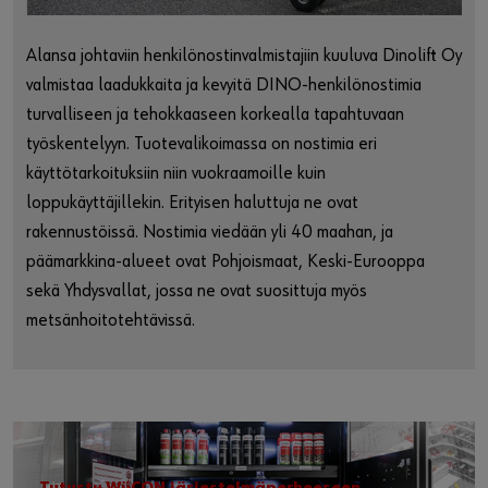
Alansa johtaviin henkilönostinvalmistajiin kuuluva Dinolift Oy
valmistaa laadukkaita ja kevyitä DINO-henkilönostimia
turvalliseen ja tehokkaaseen korkealla tapahtuvaan
työskentelyyn. Tuotevalikoimassa on nostimia eri
käyttötarkoituksiin niin vuokraamoille kuin
loppukäyttäjillekin. Erityisen haluttuja ne ovat
rakennustöissä. Nostimia viedään yli 40 maahan, ja
päämarkkina-alueet ovat Pohjoismaat, Keski-Eurooppa
sekä Yhdysvallat, jossa ne ovat suosittuja myös
metsänhoitotehtävissä.
Tutustu WüCON järjestelmäperheeseen