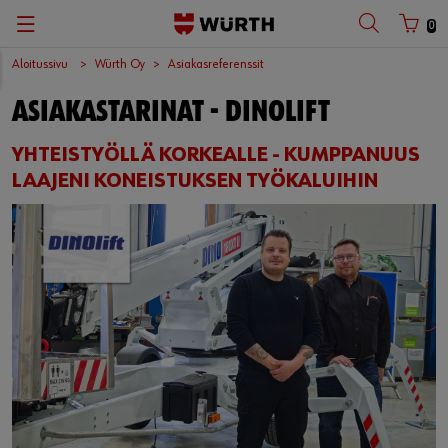
0
Aloitussivu
Würth Oy
Asiakasreferenssit
ASIAKASTARINAT - DINOLIFT
YHTEISTYÖLLÄ KORKEALLE - KUMPPANUUS
LAAJENI KONEISTUKSEN TYÖKALUIHIN