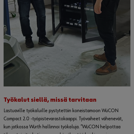
Työkalut siellä, missä tarvitaan
Lastuaville työkaluille pystytettiin koneistamoon WüCON
Compact 2.0 -työpistevarastokaappi. Työvaiheet vähenevät,
kun jatkossa Würth hallinnoi työkaluja. ”WüCON helpottaa