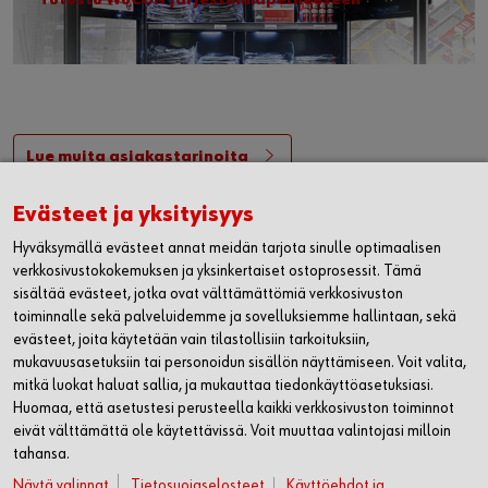
Lue muita asiakastarinoita
Evästeet ja yksityisyys
WÜRTH OY
Hyväksymällä evästeet annat meidän tarjota sinulle optimaalisen
verkkosivustokokemuksen ja yksinkertaiset ostoprosessit. Tämä
MYYNTI JA ASIAKASPALVELU
sisältää evästeet, jotka ovat välttämättömiä verkkosivuston
toiminnalle sekä palveluidemme ja sovelluksiemme hallintaan, sekä
evästeet, joita käytetään vain tilastollisiin tarkoituksiin,
WÜRTH HUOLTO
mukavuusasetuksiin tai personoidun sisällön näyttämiseen. Voit valita,
mitkä luokat haluat sallia, ja mukauttaa tiedonkäyttöasetuksiasi.
LASKUTUSTIEDOT
Huomaa, että asetustesi perusteella kaikki verkkosivuston toiminnot
eivät välttämättä ole käytettävissä. Voit muuttaa valintojasi milloin
SEURAA MEITÄ
tahansa.
WÜRTH MOBIILISOVELLUS
Näytä valinnat
Tietosuojaselosteet
Käyttöehdot ja