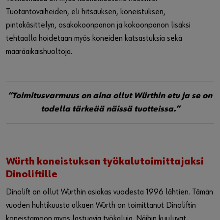
Tuotantovaiheiden, eli hitsauksen, koneistuksen,
pintakäsittelyn, osakokoonpanon ja kokoonpanon lisäksi
tehtaalla hoidetaan myös koneiden katsastuksia sekä
määräaikaishuoltoja.
”Toimitusvarmuus on aina ollut Würthin etu ja se on
todella tärkeää näissä tuotteissa.”
Würth koneistuksen työkalutoimittajaksi
Dinoliftille
Dinolift on ollut Würthin asiakas vuodesta 1996 lähtien. Tämän
vuoden huhtikuusta alkaen Würth on toimittanut Dinoliftin
koneistamoon myös lastuavia työkaluja. Näihin kuuluvat