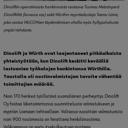
Dinoliftin operatiivisista hankinnoista vastaava Tuomas Metsänperä
Dinoliftiltä (kuvassa vas) sekä Würthin myyntiedustaja Teemu Laine,
joka vastaa WüCONien täydentämisen ohella myös hyllypalvelusta
ympäri tehdasta.
Dinolift ja Würth ovat laajentaneet pitkäaikaista
yhteistyötään, kun Dinolift keskitti keväällä
lastuavien työkalujen hankintansa Würthille.
Taustalla oli nostinvalmistajan tavoite vähentää
toimittajien määrää.
Noin 170 henkeä työllistävä suomalainen perheyritys Dinolift
Oy hoitaa liiketoimintonsa suunnittelusta valmistukseen ja
myyntiin Loimaan-tehtaallaan. Valtaosa vuosittain valmistuvista
noin 900 nostimesta on hinattavia henkilönostimia.
Valikoimassa on myös itsekulkeutuvia nostimia.