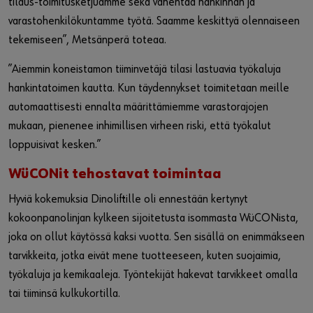
tilaus-toimitusketjuamme sekä vähentää hankinnan ja
varastohenkilökuntamme työtä. Saamme keskittyä olennaiseen
tekemiseen”, Metsänperä toteaa.
”Aiemmin koneistamon tiiminvetäjä tilasi lastuavia työkaluja
hankintatoimen kautta. Kun täydennykset toimitetaan meille
automaattisesti ennalta määrittämiemme varastorajojen
mukaan, pienenee inhimillisen virheen riski, että työkalut
loppuisivat kesken.”
WüCONit tehostavat toimintaa
Hyviä kokemuksia Dinoliftille oli ennestään kertynyt
kokoonpanolinjan kylkeen sijoitetusta isommasta WüCONista,
joka on ollut käytössä kaksi vuotta. Sen sisällä on enimmäkseen
tarvikkeita, jotka eivät mene tuotteeseen, kuten suojaimia,
työkaluja ja kemikaaleja. Työntekijät hakevat tarvikkeet omalla
tai tiiminsä kulkukortilla.