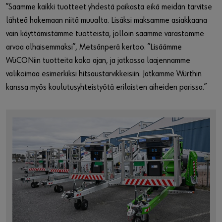
”Saamme kaikki tuotteet yhdestä paikasta eikä meidän tarvitse
lähteä hakemaan niitä muualta. Lisäksi maksamme asiakkaana
vain käyttämistämme tuotteista, jolloin saamme varastomme
arvoa alhaisemmaksi”, Metsänperä kertoo. ”Lisäämme
WüCONiin tuotteita koko ajan, ja jatkossa laajennamme
valikoimaa esimerkiksi hitsaustarvikkeisiin. Jatkamme Würthin
kanssa myös koulutusyhteistyötä erilaisten aiheiden parissa.”