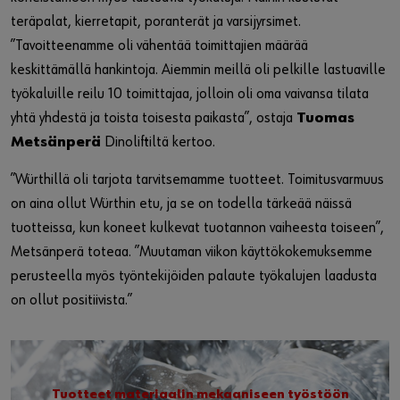
teräpalat, kierretapit, poranterät ja varsijyrsimet.
”Tavoitteenamme oli vähentää toimittajien määrää
keskittämällä hankintoja. Aiemmin meillä oli pelkille lastuaville
työkaluille reilu 10 toimittajaa, jolloin oli oma vaivansa tilata
yhtä yhdestä ja toista toisesta paikasta”, ostaja
Tuomas
Metsänperä
Dinoliftiltä kertoo.
”Würthillä oli tarjota tarvitsemamme tuotteet. Toimitusvarmuus
on aina ollut Würthin etu, ja se on todella tärkeää näissä
tuotteissa, kun koneet kulkevat tuotannon vaiheesta toiseen”,
Metsänperä toteaa. ”Muutaman viikon käyttökokemuksemme
perusteella myös työntekijöiden palaute työkalujen laadusta
on ollut positiivista.”
Tuotteet materiaalin mekaaniseen työstöön