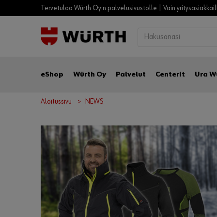
Tervetuloa Würth Oy:n palvelusivustolle | Vain yritysasiakkai
eShop
Würth Oy
Palvelut
Centerit
Ura W
Aloitussivu
NEWS