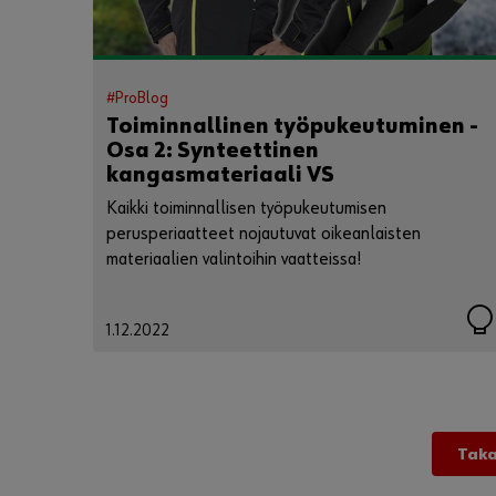
#ProBlog
Toiminnallinen työpukeutuminen -
Osa 2: Synteettinen
kangasmateriaali VS
luonnonmateriaali
Kaikki toiminnallisen työpukeutumisen
perusperiaatteet nojautuvat oikeanlaisten
materiaalien valintoihin vaatteissa!
1.12.2022
Taka