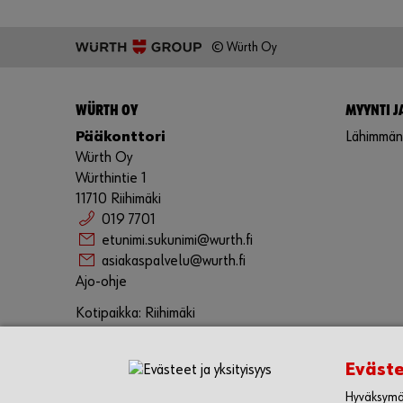
© Würth Oy
WÜRTH OY
MYYNTI J
Pääkonttori
Lähimmän 
Würth Oy
Würthintie 1
11710 Riihimäki
019 7701
etunimi.sukunimi@wurth.fi
asiakaspalvelu@wurth.fi
Ajo-ohje
Kotipaikka: Riihimäki
Y-tunnus 0202881-6
Business ID FI02028816
Eväste
Toimitusjohtaja Mika Rantanen
Corporate Compliance Reporting System
Hyväksymäl