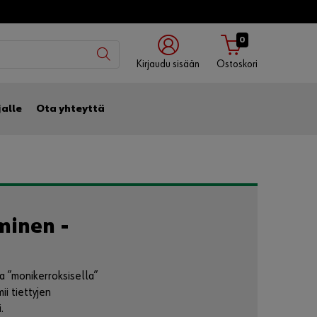
0
Kirjaudu sisään
Ostoskori
Kirjaudu
Kirjaudu
Kirjaudu
jalle
Ota yhteyttä
käyttäjänimellä
asiakasnumerolla
mobiilisovelluksella
Asiakasnumero
minen -
Käyttäjätunnus
a ”monikerroksisella”
i tiettyjen
Salasana
.