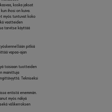
,
kasvaa, koska jaksat
klikka
un ihosi on kuiva.
a
kuvast
et myös tuntuvat koko
a
ikä vaatteiden
lisätie
sa tarvitse käyttää
toja.
Vaihda
Center
Voit olla
 työskennellään pitkiä
yhteyde
ittää vapaa-ajan
ssä
yritystän
yä toisiaan tuotteiden
ne
n mainittuja
palvelev
gittävyyttä. Tekniseksi
aan
Würth
edustaj
oissa entistä enemmän.
aan tai
lkanut myös näkyä
klikkaa
 sekä välikerroksen
”Rekiste