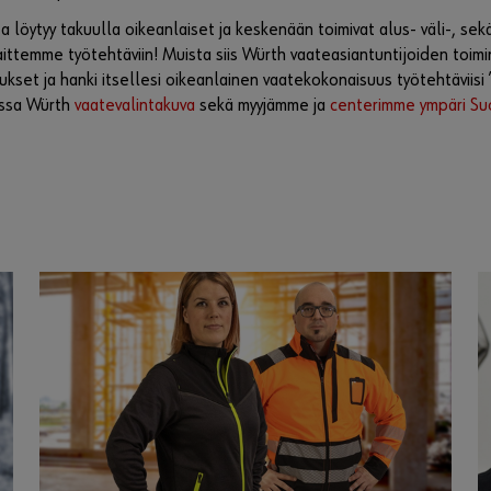
a löytyy takuulla oikeanlaiset ja keskenään toimivat alus- väli-, se
aittemme työtehtäviin! Muista siis Würth vaateasiantuntijoiden toimi
set ja hanki itsellesi oikeanlainen vaatekokonaisuus työtehtäviisi ”ke
assa Würth
vaatevalintakuva
sekä myyjämme ja
centerimme ympäri S