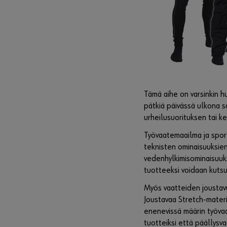
Tämä aihe on varsinkin h
pätkiä päivässä ulkona s
urheilusuorituksen tai k
Työvaatemaailma ja sport
teknisten ominaisuuksien
vedenhylkimisominaisuuks
tuotteeksi voidaan kutsu
Myös vaatteiden joustav
Joustavaa Stretch-materi
enenevissä määrin työvaa
tuotteiksi että päällysva