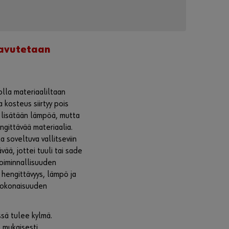
Unohdit
aavutetaan
ko
salasan
asi?
Muista
lla materiaaliltaan
sisäänkirjautumistiedot
 kosteus siirtyy pois
a lisätään lämpöä, mutta
Kirjaudu
engittävää materiaalia.
sisään
 soveltuva vallitseviin
vää, jottei tuuli tai sade
Toiminnallisuuden
 hengittävyys, lämpö ja
kokonaisuuden
Valitt
u
Würth
ssä tulee kylmä.
Center
 mukaisesti