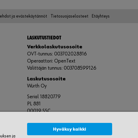
öehdot ja evästekäytännöt
Tietosuojaselosteet
Etäyhteys
LASKUTUSTIEDOT
Verkkolaskutusosoite
OVT-tunnus: 003702028816
Operaattori: OpenText
Välittäjän tunnus: 003708599126
Laskutusosoite
Würth Oy
Serial 18820779
PL 881
00019 SSC
Hyväksy kaikki
muksen ja