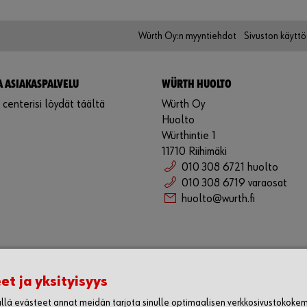
Würth Oy:n myyntiehdot
Sivuston käytt
A ASIAKASPALVELU
WÜRTH HUOLTO
centerisi löydät täältä
Würth Oy
Huolto
Würthintie 1
11710 Riihimäki
010 308 6721 huolto
010 308 6719 varaosat
huolto@wurth.fi
et ja yksityisyys
lä evästeet annat meidän tarjota sinulle optimaalisen verkkosivustokoke