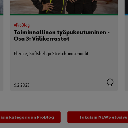
#ProBlog
Toiminnallinen työpukeutuminen -
Osa 3: Välikerrastot
Fleece, Softshell ja Stretch-materiaalit
6.2.2023
isin kategoriaan ProBlog
Takaisin NEWS etusivu