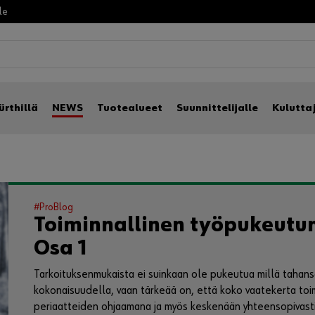
lle
ürthillä
NEWS
Tuotealueet
Suunnittelijalle
Kulutta
#ProBlog
Toiminnallinen työpukeutu
Osa 1
Tarkoituksenmukaista ei suinkaan ole pukeutua millä tahans
kokonaisuudella, vaan tärkeää on, että koko vaatekerta toimi
periaatteiden ohjaamana ja myös keskenään yhteensopivasti