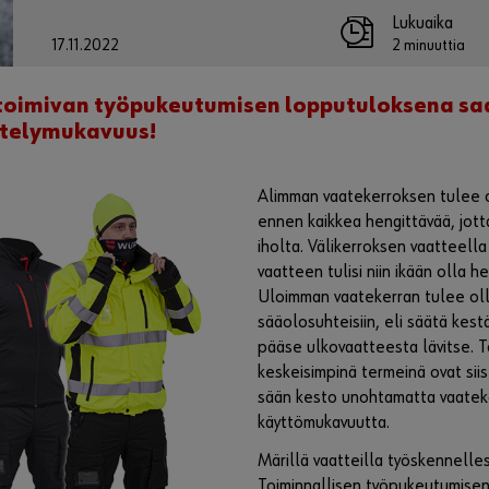
Lukuaika
17.11.2022
2 minuuttia
 toimivan työpukeutumisen lopputuloksena s
ntelymukavuus!
Alimman vaatekerroksen tulee o
ennen kaikkea hengittävää, jotta
iholta. Välikerroksen vaatteell
vaatteen tulisi niin ikään olla h
Uloimman vaatekerran tulee olla
sääolosuhteisiin, eli säätä kestä
pääse ulkovaatteesta lävitse. 
keskeisimpinä termeinä ovat siis
sään kesto unohtamatta vaate
käyttömukavuutta.
Märillä vaatteilla työskennelle
Toiminnallisen työpukeutumisen