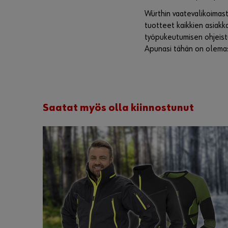
Würthin vaatevalikoimast
tuotteet kaikkien asiakk
työpukeutumisen ohjeistuk
Apunasi tähän on olem
Saatat myös olla kiinnostunut