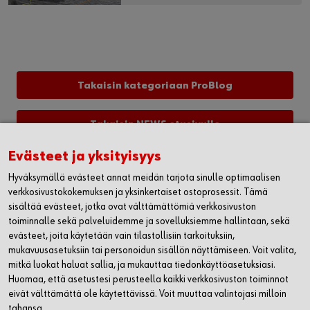
Takaisin kategoriaan ProBlog
Takaisin NEWS etusivulle
Evästeet ja yksityisyys
WÜRTH OY
Hyväksymällä evästeet annat meidän tarjota sinulle optimaalisen
verkkosivustokokemuksen ja yksinkertaiset ostoprosessit. Tämä
MYYNTI JA ASIAKASPALVELU
sisältää evästeet, jotka ovat välttämättömiä verkkosivuston
toiminnalle sekä palveluidemme ja sovelluksiemme hallintaan, sekä
evästeet, joita käytetään vain tilastollisiin tarkoituksiin,
WÜRTH HUOLTO
mukavuusasetuksiin tai personoidun sisällön näyttämiseen. Voit valita,
mitkä luokat haluat sallia, ja mukauttaa tiedonkäyttöasetuksiasi.
LASKUTUSTIEDOT
Huomaa, että asetustesi perusteella kaikki verkkosivuston toiminnot
eivät välttämättä ole käytettävissä. Voit muuttaa valintojasi milloin
SEURAA MEITÄ
tahansa.