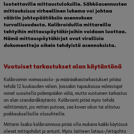
luotettaville mittaustuloksille. Sähköasennusten
mittauksissa virheellinen lukema voi johtaa
vääriin johtopäätöksiin asennuksen
turvallisuudesta. Kalibroiduilla mittareilla
tehtyihin mittauspöytäkirjoihin voidaan luottaa.
Nämä mittauspöytäkirjat ovat virallisia
dokumentteja oikein tehdyistä asennuksista.
Vuotuiset tarkastukset alan käytäntönä
Kalibroinnin voimassaolo- ja määräaikaistarkastukset pitäisi
tehdä 12 kuukauden välein. Joissakin tapauksissa valmistajat
voivat suositella pidempääkin väliä, mutta vuotuinen tarkastus
on alan standardikäytäntö. Kalibrointi pitää myös tehdä
välittömästi, jos mittari putoaa, saa kovan iskun tai altistuu
poikkeuksellisille olosuhteille.
Mittarin lisäksi kalibroinnissa pitää olla mukana kaikki käytössä
olevat mittajohdot ja anturit. Myös laitteen lataus-/virtajohto