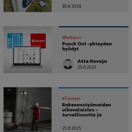
30.6.2026
#Ratkaisut
Punch Out -yhteyden
hyödyt
Atte Kuvaja
25.8.2025
#Tuotteet
Rakennustyömaiden
ulkovalaistus –
turvallisuutta ja
tehokkuutta työmaille
25.8.2025