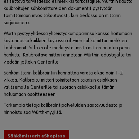
esitettävä tarvittaessa esimerkiksi tarkastajille. Würthin kautta
kalibroitujen sähkömittareiden dokumentit pystytään
toimittamaan myös takautuvasti, kun tiedossa on mittarin
sarjanumero.
Würth pystyy yhdessä yhteistyökumppaninsa kanssa hoitamaan
käytännössä kaikkien käytössä olevien sähkömittarimerkkien
kalibroinnit. Sillä ei ole merkitystä, mistä mittari on alun perin
hankittu. Kalibroitava mittari annetaan Würthin edustajalle tai
viedään jollekin Centerille.
Sähkömittarin kalibrointiin kannattaa varata aikaa noin 1–2
viikkoa. Kalibroitu mittari toimitetaan takaisin asiakkaan
valitsemalle Centerille tai suoraan asiakkaalle tämän
haluamaan osoitteeseen.
Tarkempia tietoja kalibrointipalveluiden saatavuudesta ja
hinnoista saa Würth-myyjiltä.
Sähkömittarit eShopissa