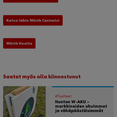
Katso lähin Würth Centerisi
Würth Huolto
Saatat myös olla kiinnostunut
#Tuotteet
Hunton W-AKU –
markkinoiden ohuimmat
ja vähäpäästöisimmät
väliseinät